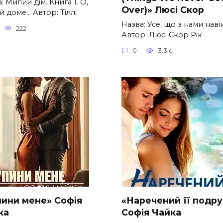
: Милий дім. Книга 1. О,
Over)» Люсі Скор
 доме… Автор: Тіллі
Назва: Усе, що з нами наві
222
Автор: Люсі Скор Рік
0
3.3к.
пини мене» Софія
«Наречений її подру
ка
Софія Чайка