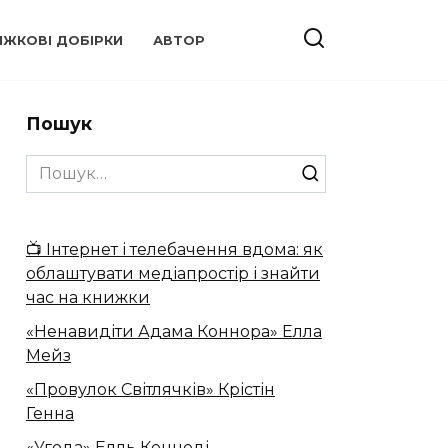
ИЖКОВІ ДОБІРКИ
АВТОР
Пошук
Search
for:
📺 Інтернет і телебачення вдома: як
облаштувати медіапростір і знайти
час на книжки
«Ненавидіти Адама Коннора» Елла
Мейз
«Провулок Світлячків» Крістін
Генна
«Угода» Елль Кеннеді