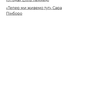
«Тепер ми живемо тут» Сара
Пінборо