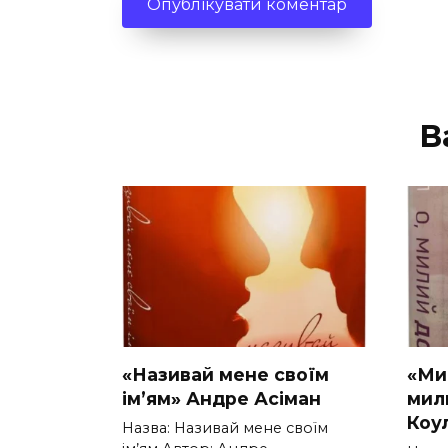
В
«Називай мене своїм
«Мил
ім’ям» Андре Асіман
мил
Коу
Назва: Називай мене своїм