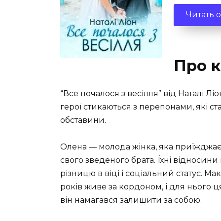
Читать 
Про к
“Все почалося з весілля” від Наталі Л
герої стикаються з перепонами, які ст
обставини.
Олена — молода жінка, яка приїжджає н
свого зведеного брата. Їхні відносин
різницю в віці і соціальний статус. М
років живе за кордоном, і для нього 
він намагався залишити за собою.