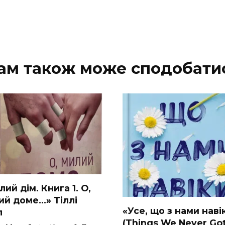
ам також може сподобати
ий дім. Книга 1. О,
ий доме…» Тіллі
«Усе, що з нами наві
л
(Things We Never Go