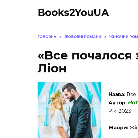
Перейти
Books2YouUA
до
вмісту
ГОЛОВНА
»
ЛЮБОВНІ РОМАНИ
»
ЖІНОЧИЙ РО
«Все почалося 
Ліон
Назва:
Все 
Автор:
Нат
Рік: 2023
Жанри:
Жін