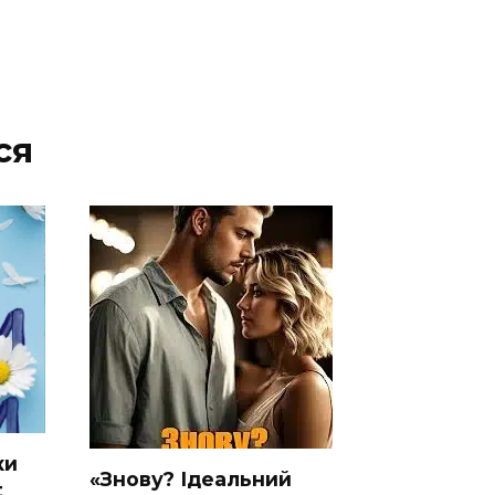
ся
ки
«Знову? Ідеальний
t