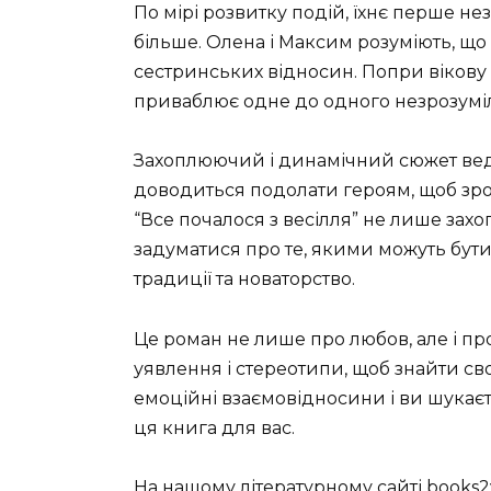
По мірі розвитку подій, їхнє перше н
більше. Олена і Максим розуміють, що
сестринських відносин. Попри вікову 
приваблює одне до одного незрозуміл
Захоплюючий і динамічний сюжет веде
доводиться подолати героям, щоб зро
“Все почалося з весілля” не лише зах
задуматися про те, якими можуть бути
традиції та новаторство.
Це роман не лише про любов, але і пр
уявлення і стереотипи, щоб знайти св
емоційні взаємовідносини і ви шукає
ця книга для вас.
На нашому літературному сайті books2