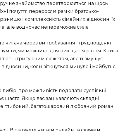
езручне знайомство перетворюється на щось
 їхні почуття переросли рамки братсько-
різницю і комплексність сімейних відносин, їх
а, але водночас непереможна сила.
 читача через випробування і труднощі, які
зуміти, чи можливо для них щастя разом. Книга
оплює інтригуючим сюжетом, але й змушує
 відносини, коли зіткнуться минуле і майбутнє,
о вибір, про можливість подолати суспільні
оє щастя. Якщо вас зацікавляють складні
те глибокий, багатошаровий любовний роман,
you Ви можете читати онлайн та скачати