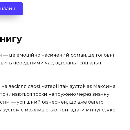
онлайн
нигу
іон — це емоційно насичений роман, де головні
авить перед ними час, відстань і соціальні
а весілля своєї матері і там зустрічає Максима,
и починаються трохи напружено через значну
аксим — успішний бізнесмен, що вже багато
ця зустріч є можливістью пригадати минуле, яке