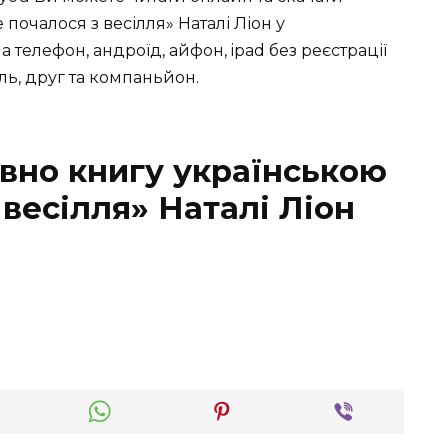
почалося з весілля» Наталі Ліон у
 на телефон, андроїд, айфон, ipad без реєстрації
ль, друг та компаньйон.
вно книгу українською
 весілля» Наталі Ліон