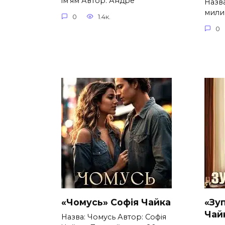
ім’ям Автор: Андре
Назва
милий
0
1.4к.
0
«Чомусь» Софія Чайка
«Зу
Чай
Назва: Чомусь Автор: Софія