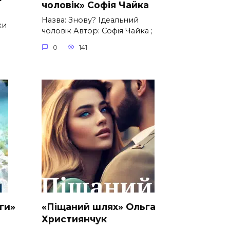
чоловік» Софія Чайка
Назва: Знову? Ідеальний
ки
чоловік Автор: Софія Чайка ;
0
141
ги»
«Піщаний шлях» Ольга
Християнчук