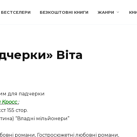
БЕСТСЕЛЕРИ
БЕЗКОШТОВНІ КНИГИ
ЖАНРИ
КН
дчерки» Віта
им для падчерки
а Кросс
;
т 155 стор.
астина) “Владні мільйонери”
овні романи, Гостросюжетні любовні романи,