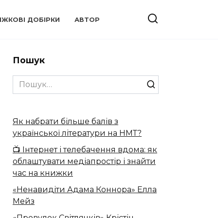
ИЖКОВІ ДОБІРКИ
АВТОР
Пошук
Search
for:
Як набрати більше балів з
української літератури на НМТ?
📺 Інтернет і телебачення вдома: як
облаштувати медіапростір і знайти
час на книжки
«Ненавидіти Адама Коннора» Елла
Мейз
«Провулок Світлячків» Крістін