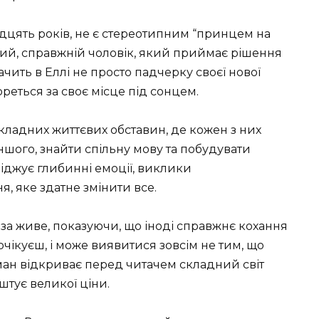
адцять років, не є стереотипним “принцем на
ний, справжній чоловік, який приймає рішення
бачить в Еллі не просто падчерку своєї нової
ореться за своє місце під сонцем.
складних життєвих обставин, де кожен з них
ншого, знайти спільну мову та побудувати
іджує глибинні емоції, виклики
, яке здатне змінити все.
ає за живе, показуючи, що іноді справжнє кохання
чікуєш, і може виявитися зовсім не тим, що
ан відкриває перед читачем складний світ
штує великої ціни.