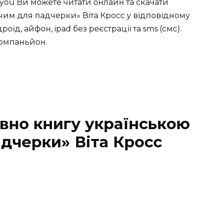
you Ви можете читати онлайн та скачати
чим для падчерки» Віта Кросс у відповідному
ндроїд, айфон, ipad без реєстрації та sms (смс).
компаньйон.
вно книгу українською
адчерки» Віта Кросс