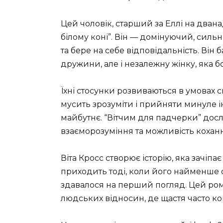
Цей чоловік, старший за Еллі на дван
білому коні”. Він — домінуючий, силь
та бере на себе відповідальність. Він 
дружини, але і незалежну жінку, яка б
Їхні стосунки розвиваються в умовах 
мусить зрозуміти і прийняти минуле і
майбутнє. “Вітчим для падчерки” досл
взаєморозуміння та можливість кохання
Віта Кросс створює історію, яка зачіп
приходить тоді, коли його найменше о
здавалося на перший погляд. Цей ром
людських відносин, де щастя часто ко