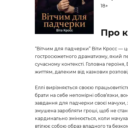
18+
Про к
“Вітчим для падчерки” Віти Кросс —
гостросюжетного драматизму, який п
сучасному контексті. Головна героїня,
життям, далеким від казкових розпові
Еллі вирізняється своєю працьовитістю
брати на себе непомірні обов’язки, в
завдання для падчерки своєї мачухи,
змушена заробляти гроші, щоб не стано
кардинально змінюється, коли мачуха
втілює собою образ владного та безко