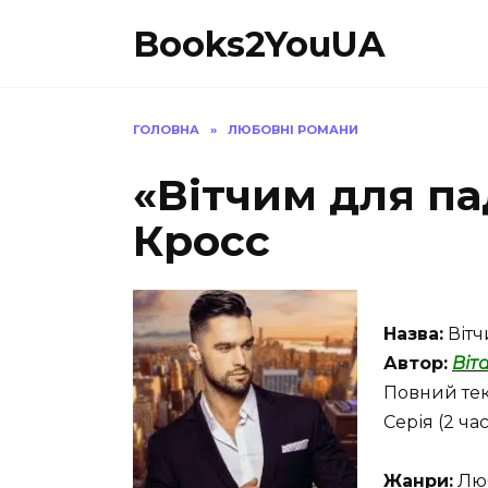
Перейти
Books2YouUA
до
вмісту
ГОЛОВНА
»
ЛЮБОВНІ РОМАНИ
«Вітчим для па
Кросс
Назва:
Вітч
Автор:
Віт
Повний текс
Серія (2 ч
Жанри:
Люб