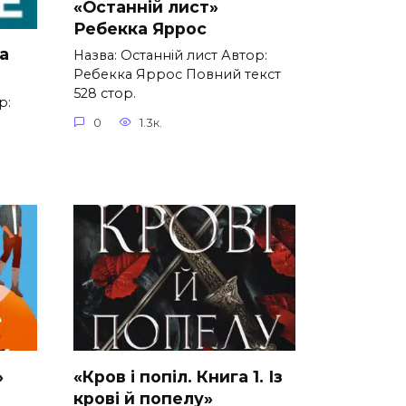
«Останній лист»
Ребекка Яррос
а
Назва: Останній лист Автор:
Ребекка Яррос Повний текст
528 стор.
р:
0
1.3к.
»
«Кров і попіл. Книга 1. Із
крові й попелу»