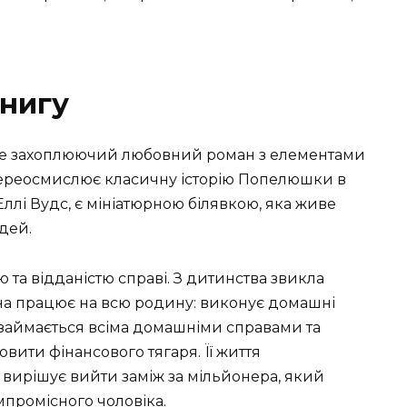
нигу
 це захоплюючий любовний роман з елементами
ереосмислює класичну історію Попелюшки в
 Еллі Вудс, є мініатюрною білявкою, яка живе
дей.
 та відданістю справі. З дитинства звикла
она працює на всю родину: виконує домашні
 займається всіма домашніми справами та
вити фінансового тягаря. Її життя
 вирішує вийти заміж за мільйонера, який
мпромісного чоловіка.