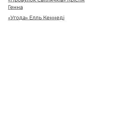
Генна
«Угода» Елль Кеннеді