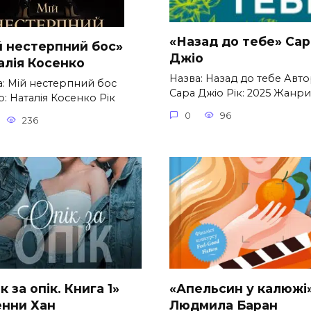
«Назад до тебе» Сар
й нестерпний бос»
Джіо
алія Косенко
Назва: Назад до тебе Авто
а: Мій нестерпний бос
Сара Джіо Рік: 2025 Жанри
: Наталія Косенко Рік
0
96
236
к за опік. Книга 1»
«Апельсин у калюжі
нни Хан
Людмила Баран