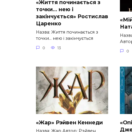
«Життя починається з
точки… нею і
закінчується» Ростислав
«Мі
Царенко
Нат
Назва: Життя починається з
Назв
точки… нею і закінчується
Автор
0
13
0
«Жар» Рэйвен Кеннеди
«Опі
Дже
Назва: Жар Автор: Рэйвен