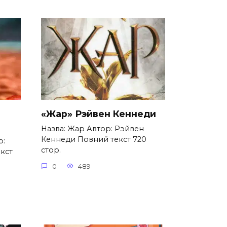
«Жар» Рэйвен Кеннеди
Назва: Жар Автор: Рэйвен
Кеннеди Повний текст 720
р:
стор.
кст
0
489