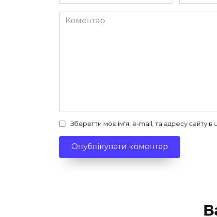
*
*
Коментар
Зберегти моє ім'я, e-mail, та адресу сайту 
В