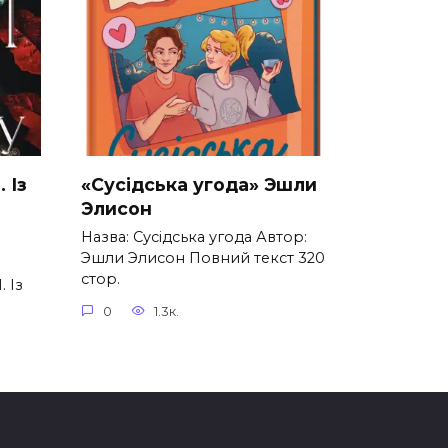
. Із
«Сусідська угода» Эшли
Элисон
Назва: Сусідська угода Автор:
Эшли Элисон Повний текст 320
стор.
. Із
0
1.3к.