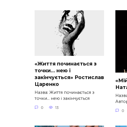
«Життя починається з
точки… нею і
закінчується» Ростислав
«Мі
Царенко
Нат
Назва: Життя починається з
Назв
точки… нею і закінчується
Автор
0
13
0