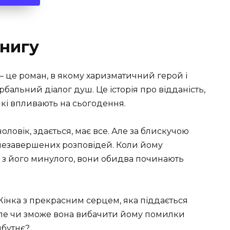
нигу
— це роман, в якому харизматичний герой і
бальний діалог душ. Це історія про відданість,
які впливають на сьогодення.
овік, здається, має все. Але за блискучою
 незавершених розповідей. Коли йому
ю з його минулого, вони обидва починають
інка з прекрасним серцем, яка піддається
Але чи зможе вона вибачити йому помилки
йбутнє?