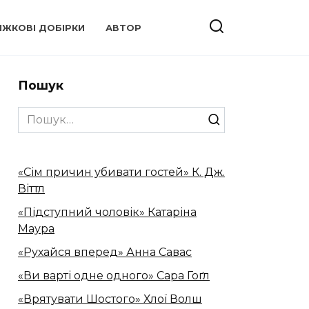
ИЖКОВІ ДОБІРКИ
АВТОР
Пошук
Search
for:
«Сім причин убивати гостей» К. Дж.
Віттл
«Підступний чоловік» Катаріна
Маура
«Рухайся вперед» Анна Савас
«Ви варті одне одного» Сара Гоґл
«Врятувати Шостого» Хлої Волш