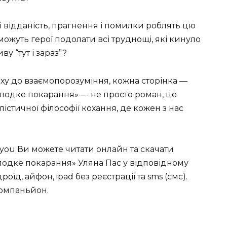
і відданість, прагнення і помилки роблять цю
жуть герої подолати всі труднощі, які кинуло
у “тут і зараз”?
ху до взаємопорозуміння, кожна сторінка —
Солодке покарання» — не просто роман, це
істичної філософії кохання, де кожен з нас
you Ви можете читати онлайн та скачати
лодке покарання» Уляна Пас у відповідному
ндроїд, айфон, ipad без реєстрації та sms (смс).
компаньйон.