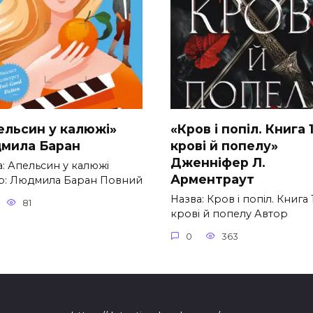
ельсин у калюжі»
«Кров і попіл. Книга 1
мила Баран
крові й попелу»
Дженніфер Л.
а: Апельсин у калюжі
Арментраут
р: Людмила Баран Повний
Назва: Кров і попіл. Книга 1
81
крові й попелу Автор
0
363