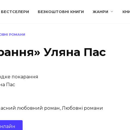
БЕСТСЕЛЕРИ
БЕЗКОШТОВНІ КНИГИ
ЖАНРИ
КН
ОВНІ РОМАНИ
рання» Уляна Пас
дке покарання
на Пас
асний любовний роман, Любовні романи
онлайн