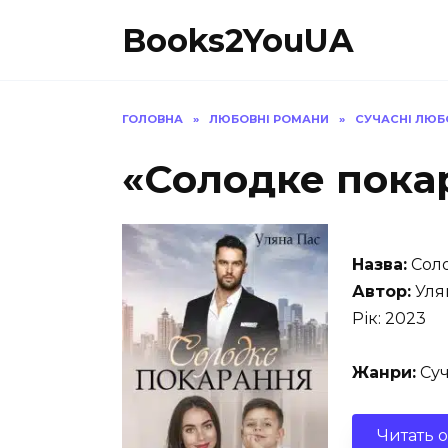
Перейти
Books2YouUA
до
вмісту
ГОЛОВНА
»
ЛЮБОВНІ РОМАНИ
»
СУЧАСНІ ЛЮБ
«Солодке пока
Назва:
Соло
Автор:
Уля
Рік: 2023
Жанри:
Суч
Читать 