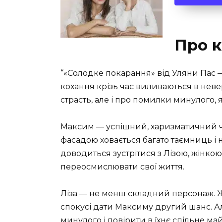
Про к
“«Солодке покарання» від Уляни Пас 
кохання крізь час виливаються в невер
страсть, але і про помилки минулого, 
Максим — успішний, харизматичний чол
фасадою ховається багато таємниць і
доводиться зустрітися з Лізою, жінко
переосмислювати свої життя.
Ліза — не менш складний персонаж. Ж
спокусі дати Максиму другий шанс. 
минулого і повірити в їхнє спільне ма