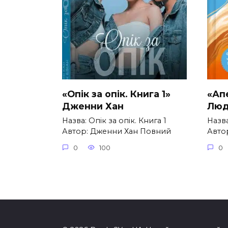
«Опік за опік. Книга 1»
«Ап
Дженни Хан
Люд
Назва: Опік за опік. Книга 1
Назв
Автор: Дженни Хан Повний
Авто
0
100
0