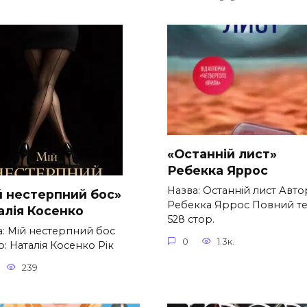
«Останній лист»
Ребекка Яррос
Назва: Останній лист Авто
й нестерпний бос»
Ребекка Яррос Повний те
алія Косенко
528 стор.
а: Мій нестерпний бос
0
1.3к.
: Наталія Косенко Рік
239