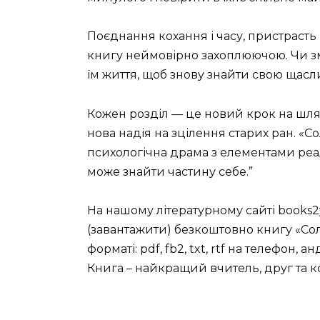
Поєднання кохання і часу, пристрасть 
книгу неймовірно захоплюючою. Чи змо
їм життя, щоб знову знайти свою щаслив
Кожен розділ — це новий крок на шля
нова надія на зцілення старих ран. «
психологічна драма з елементами реал
може знайти частину себе.”
На нашому літературному сайті books2
(завантажити) безкоштовно книгу «Со
форматі: pdf, fb2, txt, rtf на телефон, а
Книга – найкращий вчитель, друг та 