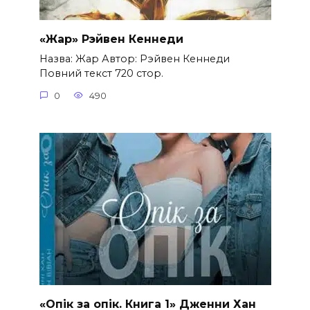
«Жар» Рэйвен Кеннеди
Назва: Жар Автор: Рэйвен Кеннеди
Повний текст 720 стор.
0
490
«Опік за опік. Книга 1» Дженни Хан