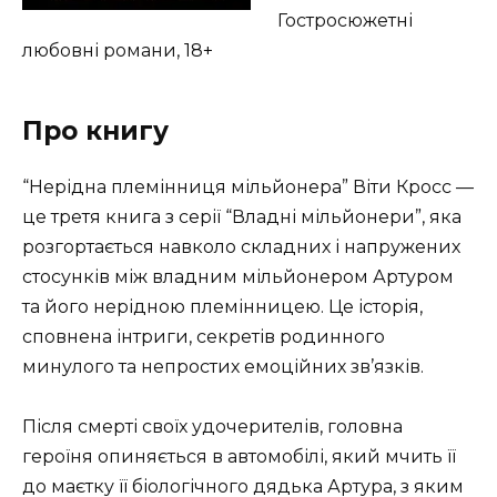
Гостросюжетні
любовні романи, 18+
Про книгу
“Нерідна племінниця мільйонера” Віти Кросс —
це третя книга з серії “Владні мільйонери”, яка
розгортається навколо складних і напружених
стосунків між владним мільйонером Артуром
та його нерідною племінницею. Це історія,
сповнена інтриги, секретів родинного
минулого та непростих емоційних зв’язків.
Після смерті своїх удочерителів, головна
героїня опиняється в автомобілі, який мчить її
до маєтку її біологічного дядька Артура, з яким