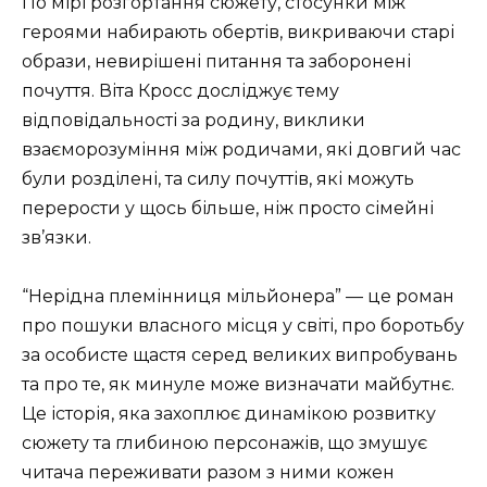
По мірі розгортання сюжету, стосунки між
героями набирають обертів, викриваючи старі
образи, невирішені питання та заборонені
почуття. Віта Кросс досліджує тему
відповідальності за родину, виклики
взаєморозуміння між родичами, які довгий час
були розділені, та силу почуттів, які можуть
перерости у щось більше, ніж просто сімейні
зв’язки.
“Нерідна племінниця мільйонера” — це роман
про пошуки власного місця у світі, про боротьбу
за особисте щастя серед великих випробувань
та про те, як минуле може визначати майбутнє.
Це історія, яка захоплює динамікою розвитку
сюжету та глибиною персонажів, що змушує
читача переживати разом з ними кожен