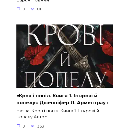
0
81
«Кров і попіл. Книга 1. Із крові й
попелу» Дженніфер Л. Арментраут
Назва: Кров і попіл. Книга 1. Із крові й
попелу Автор
0
363