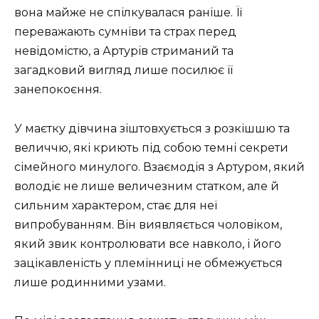
вона майже не спілкувалася раніше. Її
переважають сумніви та страх перед
невідомістю, а Артурів стриманий та
загадковий вигляд лише посилює її
занепокоєння.
У маєтку дівчина зіштовхується з розкішшю та
величчю, які криють під собою темні секрети
сімейного минулого. Взаємодія з Артуром, який
володіє не лише величезним статком, але й
сильним характером, стає для неї
випробуванням. Він виявляється чоловіком,
який звик контролювати все навколо, і його
зацікавленість у племінниці не обмежується
лише родинними узами.