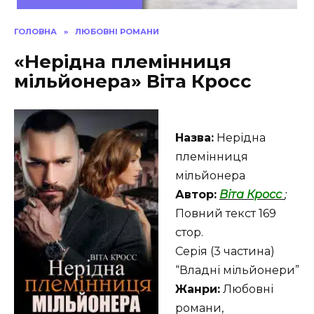
ГОЛОВНА
»
ЛЮБОВНІ РОМАНИ
«Нерідна племінниця
мільйонера» Віта Кросс
Назва:
Нерідна
племінниця
мільйонера
Автор:
Віта Кросс
;
Повний текст 169
стор.
Серія (3 частина)
“Владні мільйонери”
Жанри:
Любовні
романи,