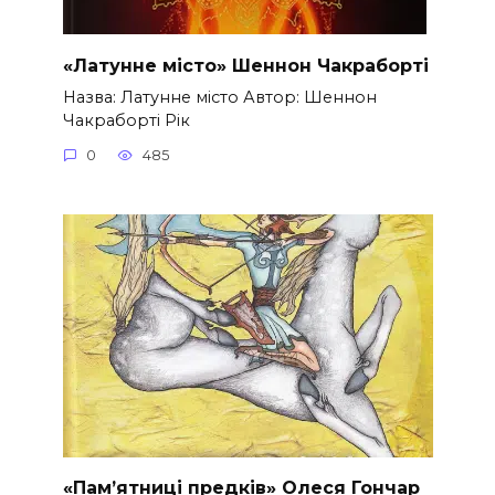
«Латунне місто» Шеннон Чакраборті
Назва: Латунне місто Автор: Шеннон
Чакраборті Рік
0
485
«Пам’ятниці предків» Олеся Гончар