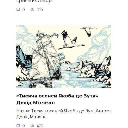
крилатих Автор
0
310
«Тисяча осеней Якоба де Зута»
Девід Мітчелл
Назва: Тисяча осеней Якоба де Зута Автор:
Девід Мітчелл
0
473