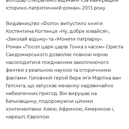
володар спеціальної відзнаки «За найкращий
історико-патріотичний роман» 2013 року.
Видавництво «Фоліо» випустило книги
Костянтина Когтянця «Ну, добре ховайся!»,
«Закохай відьму» та «Монети патріарху».
Роман «Посол царя царів. Гонка з часом» Ореста
Сандомирського дозволяє повною мірою
насолодитися поєднанням захоплюючого
фентезі з реальною наукою та історичними
фактами. Головний герой бере ім’я Мартіна ван
Гелсінга, що запускає механіку надзвичайно
небезпечних пригод. Він вирушає на
батьківщину, подорожуючи цілими
континентами: Азією, Африкою, Америкою і,
нарешті, Європою.