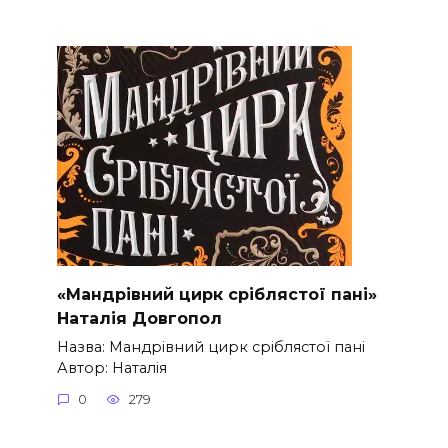
«Мандрівний цирк сріблястої пані»
Наталія Довгопол
Назва: Мандрівний цирк сріблястої пані
Автор: Наталія
0
279