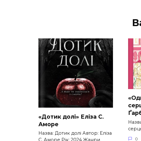
В
«Од
серц
Ґар
«Дотик долі» Еліза С.
Назв
Аморе
серце
Назва: Дотик долі Автор: Еліза
0
С. Аморе Рік: 2024 Жанри