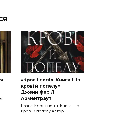
ся
ия
«Кров і попіл. Книга 1. Із
крові й попелу»
Дженніфер Л.
Арментраут
ий
Назва: Кров і попіл. Книга 1. Із
крові й попелу Автор