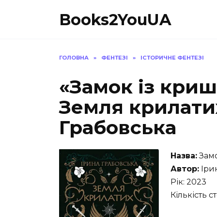
Перейти
Books2YouUA
до
вмісту
ГОЛОВНА
»
ФЕНТЕЗІ
»
ІСТОРИЧНЕ ФЕНТЕЗІ
«Замок із криш
Земля крилати
Грабовська
Назва:
Замо
Автор:
Іри
Рік: 2023
Кількість с