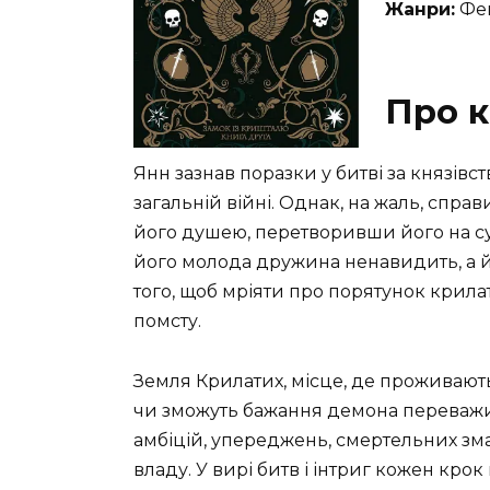
Жанри:
Фен
Про к
Янн зазнав поразки у битві за князівст
загальній війні. Однак, на жаль, спр
його душею, перетворивши його на сущ
його молода дружина ненавидить, а йо
того, щоб мріяти про порятунок крил
помсту.
Земля Крилатих, місце, де проживають 
чи зможуть бажання демона переважит
амбіцій, упереджень, смертельних змага
владу. У вирі битв і інтриг кожен кро