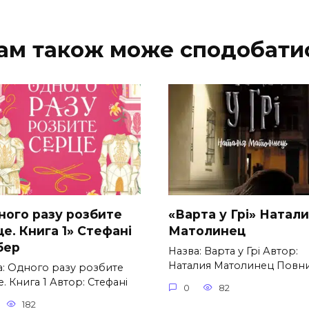
ам також може сподобати
ного разу розбите
«Варта у Грі» Натал
е. Книга 1» Стефані
Матолинец
бер
Назва: Варта у Грі Автор:
Наталия Матолинец Повн
а: Одного разу розбите
. Книга 1 Автор: Стефані
0
82
182