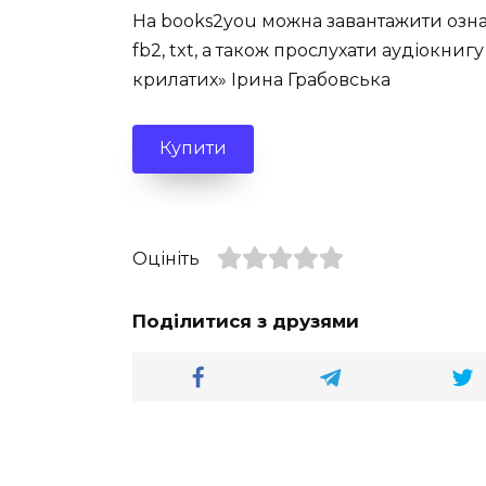
На books2you можна завантажити озна
fb2, txt, а також прослухати аудіокниг
крилатих» Ірина Грабовська
Купити
Оцініть
Поділитися з друзями