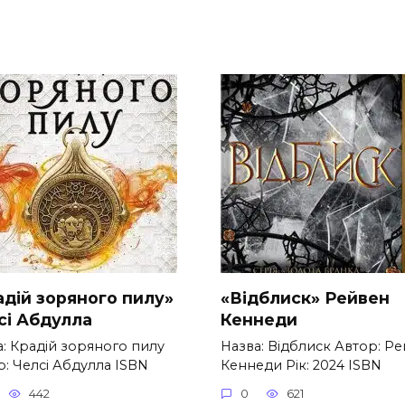
адій зоряного пилу»
«Відблиск» Рейвен
сі Абдулла
Кеннеди
а: Крадій зоряного пилу
Назва: Відблиск Автор: Р
: Челсі Абдулла ISBN
Кеннеди Рік: 2024 ISBN
442
0
621