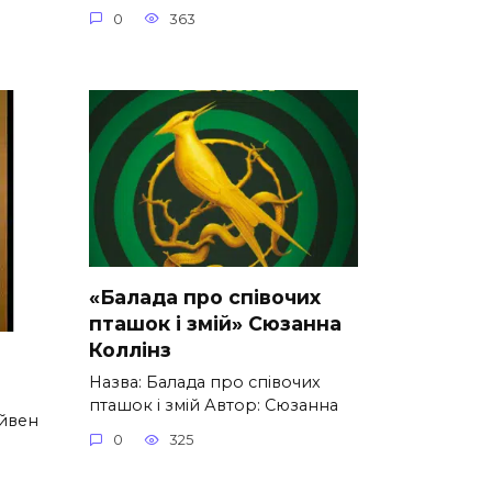
0
363
«Балада про співочих
пташок і змій» Сюзанна
Коллінз
Назва: Балада про співочих
пташок і змій Автор: Сюзанна
ейвен
0
325