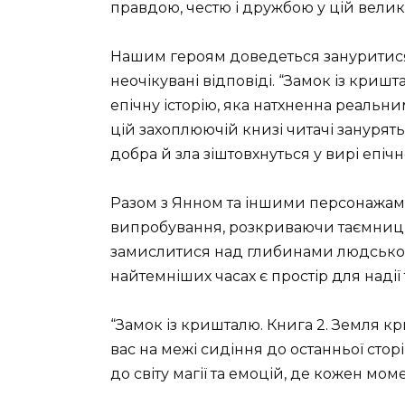
правдою, честю і дружбою у цій великі
Нашим героям доведеться зануритися 
неочікувані відповіді. “Замок із криш
епічну історію, яка натхненна реаль
цій захоплюючій книзі читачі занурятьс
добра й зла зіштовхнуться у вирі епічн
Разом з Янном та іншими персонажам
випробування, розкриваючи таємниці с
замислитися над глибинами людської 
найтемніших часах є простір для надії
“Замок із кришталю. Книга 2. Земля к
вас на межі сидіння до останньої сто
до світу магії та емоцій, де кожен мо