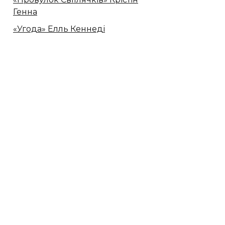
Генна
«Угода» Елль Кеннеді