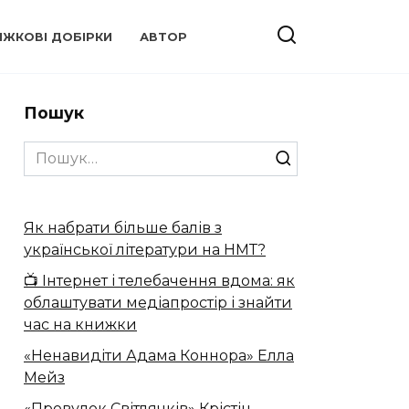
ИЖКОВІ ДОБІРКИ
АВТОР
Пошук
Search
for:
Як набрати більше балів з
української літератури на НМТ?
📺 Інтернет і телебачення вдома: як
облаштувати медіапростір і знайти
час на книжки
«Ненавидіти Адама Коннора» Елла
Мейз
«Провулок Світлячків» Крістін