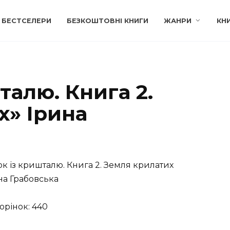
БЕСТСЕЛЕРИ
БЕЗКОШТОВНІ КНИГИ
ЖАНРИ
КН
талю. Книга 2.
х» Ірина
к із кришталю. Книга 2. Земля крилатих
на Грабовська
торінок: 440