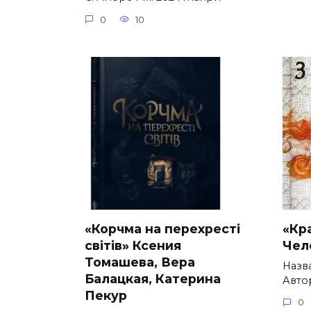
0
10
«Корчма на перехресті
«Кр
світів» Ксения
Чел
Томашева, Вера
Назв
Балацкая, Катерина
Автор
Пекур
0