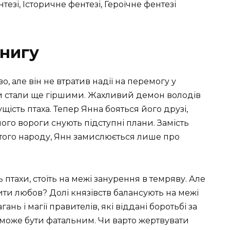
тезі, Історичне фентезі, Героїчне фентезі
нигу
во, але він не втратив надії на перемогу у
ави стали ще гіршими. Жахливий демон володів
ість птаха. Тепер Янна бояться його друзі,
го вороги снують підступні плани. Замість
атого народу, Янн замислюється лише про
птахи, стоїть на межі занурення в темряву. Але
и любов? Долі князівств балансують на межі
нь і магії правителів, які віддані боротьбі за
к може бути фатальним. Чи варто жертвувати