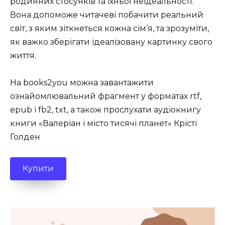
родинних стосунків та їхньої неідеальності.
Вона допоможе читачеві побачити реальний
світ, з яким зіткнеться кожна сім’я, та зрозуміти,
як важко зберігати ідеалізовану картинку свого
життя.
На books2you можна завантажити
ознайомлювальний фрагмент у форматах rtf,
epub і fb2, txt, а також прослухати аудіокнигу
книги «Валеріан і місто тисячі планет» Крісті
Голден
Купити