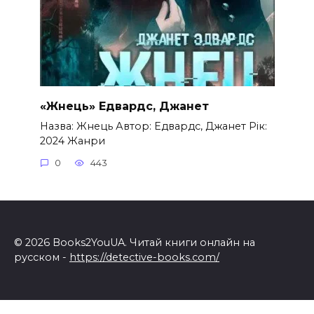
«Жнець» Едвардс, Джанет
Назва: Жнець Автор: Едвардс, Джанет Рік:
2024 Жанри
0
443
© 2026 Books2YouUA. Читай книги онлайн на
русском -
https://detective-books.com/