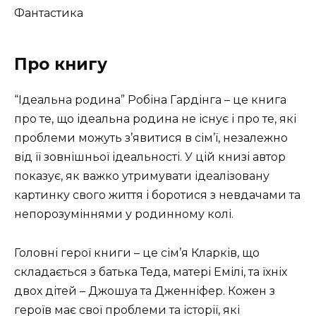
Фантастика
Про книгу
“Ідеальна родина” Робіна Гардінга – це книга
про те, що ідеальна родина не існує і про те, які
проблеми можуть з’явитися в сім’ї, незалежно
від її зовнішньої ідеальності. У цій книзі автор
показує, як важко утримувати ідеалізовану
картинку свого життя і боротися з невдачами та
непорозуміннями у родинному колі.
Головні герої книги – це сім’я Кларків, що
складається з батька Теда, матері Емілі, та їхніх
двох дітей – Джошуа та Дженніфер. Кожен з
героїв має свої проблеми та історії, які