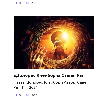
0
272
«Долорес Клейборн» Стівен Кінг
Назва: Долорес Клейборн Автор: Стівен
Кінг Рік: 2024
0
307