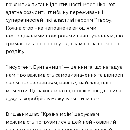
важливих питань ідентичності. Вероніка Рот
здатна розкрити глибину переживань і
суперечностей, які властиві героям її твору.
Кожна сторінка наповнена емоціями,
несподіваними поворотами і напруженням, що
тримає читача в напрузі до самого заключного
розділу.
“Інсургент. Бунтівниця” — це книга, що нагадує
нам про важливість самовизначення та вірності
своїм переконанням, навіть у найскладніші
моменти. Це захоплива подорож у світ, де сила
духу та хоробрість можуть змінити все.
Видавництво “Країна мрій” дарує вам
можливість погрузитися в цей неймовірний
світ, до якого хочеться повертатися знову й