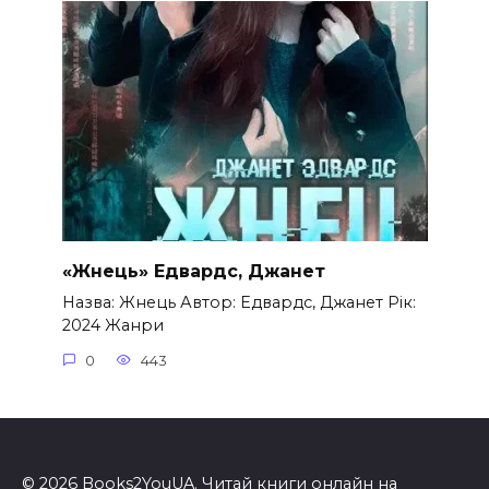
«Жнець» Едвардс, Джанет
Назва: Жнець Автор: Едвардс, Джанет Рік:
2024 Жанри
0
443
© 2026 Books2YouUA. Читай книги онлайн на