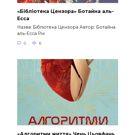
«Бібліотека Цензора» Ботайна аль-
Есса
Назва: Бібліотека Цензора Автор: Ботайна
аль-Есса Рік
0
6
«Алгоритми життя» Чень Цьовфань