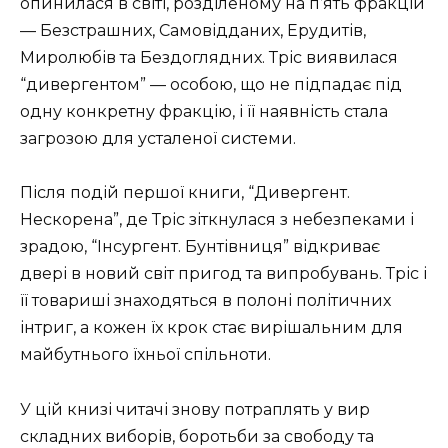
опинилася в світі, розділеному на п’ять фракцій
— Безстрашних, Самовідданих, Ерудитів,
Миролюбів та Бездоглядних. Тріс виявилася
“дивергентом” — особою, що не підпадає під
одну конкретну фракцію, і її наявність стала
загрозою для усталеної системи.
Після подій першої книги, “Дивергент.
Нескорена”, де Тріс зіткнулася з небезпеками і
зрадою, “Інсургент. Бунтівниця” відкриває
двері в новий світ пригод та випробувань. Тріс і
її товариші знаходяться в полоні політичних
інтриг, а кожен їх крок стає вирішальним для
майбутнього їхньої спільноти.
У цій книзі читачі знову потраплять у вир
складних виборів, боротьби за свободу та