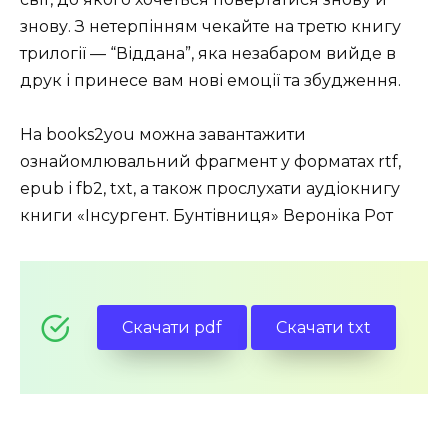
знову. З нетерпінням чекайте на третю книгу
трилогії — “Віддана”, яка незабаром вийде в
друк і принесе вам нові емоції та збудження.
На books2you можна завантажити
ознайомлювальний фрагмент у форматах rtf,
epub і fb2, txt, а також прослухати аудіокнигу
книги «Інсургент. Бунтівниця» Вероніка Рот
Скачати pdf
Скачати txt