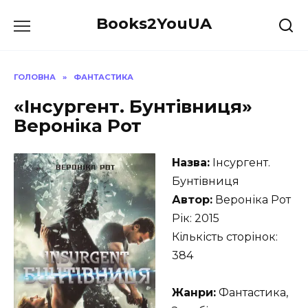
Перейти
Books2YouUA
до
вмісту
ГОЛОВНА
»
ФАНТАСТИКА
«Інсургент. Бунтівниця»
Вероніка Рот
Назва:
Інсургент.
Бунтівниця
Автор:
Вероніка Рот
Рік: 2015
Кількість сторінок:
384
Жанри:
Фантастика,