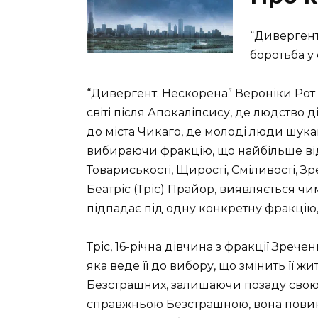
“Дивергент
боротьба у 
“Дивергент. Нескорена” Вероніки Рот 
світі після Апокаліпсису, де людство 
до міста Чикаго, де молоді люди шукаю
вибираючи фракцію, що найбільше від
Товариськості, Щирості, Сміливості, З
Беатріс (Тріс) Прайор, виявляється ч
підпадає під одну конкретну фракцію, і
Тріс, 16-річна дівчина з фракції Зрече
яка веде її до вибору, що змінить її 
Безстрашних, залишаючи позаду свою 
справжньою Безстрашною, вона повин