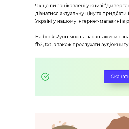
Якщо ви зацікавлені у книзі “Диверге
дізнатися актуальну ціну та придбати 
Україні у нашому інтернет-магазині в р
На books2you можна завантажити озна
fb2, txt, а також прослухати аудіокни
Скачат