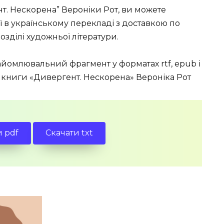
нт. Нескорена” Вероніки Рот, ви можете
її в українському перекладі з доставкою по
озділі художньої літератури.
йомлювальний фрагмент у форматах rtf, epub і
гу книги «Дивергент. Нескорена» Вероніка Рот
и pdf
Скачати txt