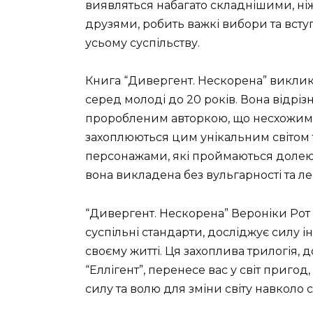
виявляться набагато складнішими, ніж
друзями, робить важкі вибори та вступа
усьому суспільству.
Книга “Дивергент. Нескорена” викликає
серед молоді до 20 років. Вона відріз
проробленим авторкою, що несхожим 
захоплюються цим унікальним світом
персонажами, які проймаються долею і 
вона викладена без вульгарності та ле
“Дивергент. Нескорена” Вероніки Рот 
суспільні стандарти, досліджує силу і
своєму житті. Ця захоплива трилогія, д
“Еллігент”, перенесе вас у світ пригод
силу та волю для зміни світу навколо с