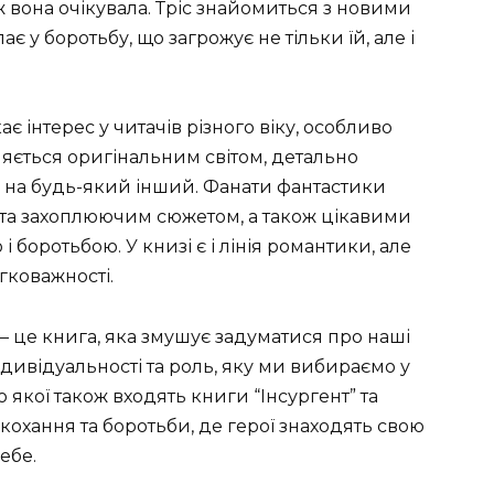
 вона очікувала. Тріс знайомиться з новими
є у боротьбу, що загрожує не тільки їй, але і
 інтерес у читачів різного віку, особливо
няється оригінальним світом, детально
на будь-який інший. Фанати фантастики
 та захоплюючим сюжетом, а також цікавими
боротьбою. У книзі є і лінія романтики, але
гковажності.
– це книга, яка змушує задуматися про наші
ндивідуальності та роль, яку ми вибираємо у
о якої також входять книги “Інсургент” та
, кохання та боротьби, де герої знаходять свою
ебе.