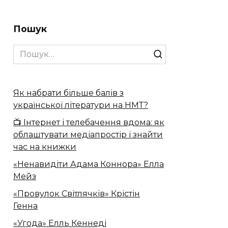
Пошук
Search
for:
Як набрати більше балів з
української літератури на НМТ?
📺 Інтернет і телебачення вдома: як
облаштувати медіапростір і знайти
час на книжки
«Ненавидіти Адама Коннора» Елла
Мейз
«Провулок Світлячків» Крістін
Генна
«Угода» Елль Кеннеді