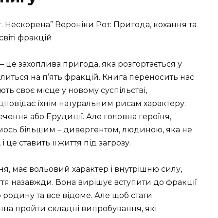
. Нескорена” Вероніки Рот: Пригода, кохання та
світі фракцій
– це захоплива пригода, яка розгортається у
ділиться на п’ять фракцій. Книга переносить нас
ть своє місце у новому суспільстві,
повідає їхнім натуральним рисам характеру:
речення або Ерудиції. Але головна героїня,
имось більшим – дивергентом, людиною, яка не
 це ставить її життя під загрозу.
ння, має вольовий характер і внутрішню силу,
життя назавжди. Вона вирішує вступити до фракції
родину та все відоме. Але щоб стати
на пройти складні випробування, які