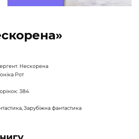
ескорена»
ргент. Нескорена
оніка Рот
торінок: 384
тастика, Зарубіжна фантастика
нигу