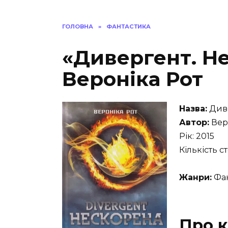
ГОЛОВНА
»
ФАНТАСТИКА
«Дивергент. Н
Вероніка Рот
Назва:
Диве
Автор:
Вер
Рік: 2015
Кількість с
Жанри:
Фан
Про к