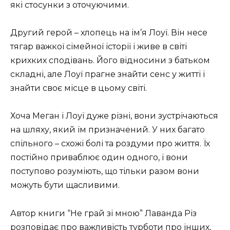
які стосунки з оточуючими.
Другий герой – хлопець на ім’я Лоуї. Він несе
тягар важкої сімейної історії і живе в світі
крихких сподівань. Його відносини з батьком
складні, але Лоуї прагне знайти сенс у житті і
знайти своє місце в цьому світі.
Хоча Меган і Лоуї дуже різні, вони зустрічаються
на шляху, який їм призначений. У них багато
спільного – схожі болі та роздуми про життя. Їх
постійно приваблює один одного, і вони
поступово розуміють, що тільки разом вони
можуть бути щасливими.
Автор книги “Не грай зі мною” Лаванда Різ
розповідає про важливість турботи про інших,