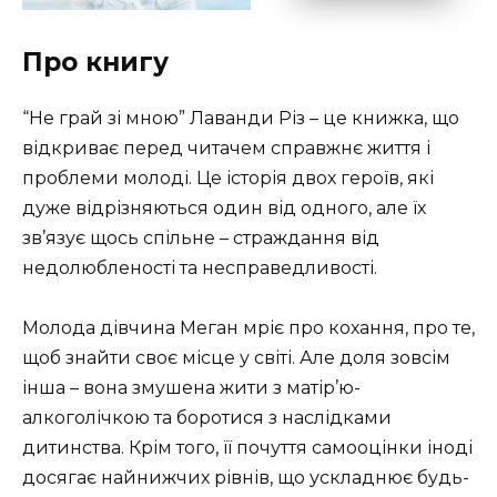
Про книгу
“Не грай зі мною” Лаванди Різ – це книжка, що
відкриває перед читачем справжнє життя і
проблеми молоді. Це історія двох героїв, які
дуже відрізняються один від одного, але їх
зв’язує щось спільне – страждання від
недолюбленості та несправедливості.
Молода дівчина Меган мріє про кохання, про те,
щоб знайти своє місце у світі. Але доля зовсім
інша – вона змушена жити з матір’ю-
алкоголічкою та боротися з наслідками
дитинства. Крім того, її почуття самооцінки іноді
досягає найнижчих рівнів, що ускладнює будь-