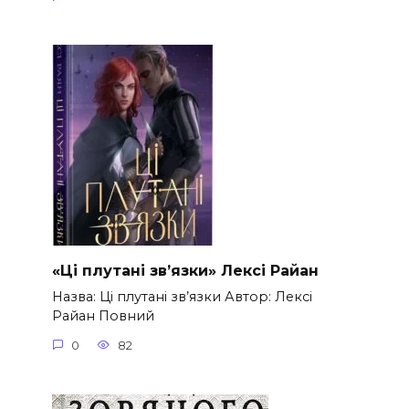
«Ці плутані зв’язки» Лексі Райан
Назва: Ці плутані зв’язки Автор: Лексі
Райан Повний
0
82