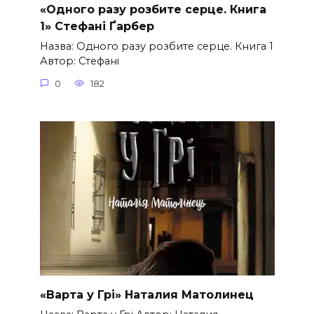
«Одного разу розбите серце. Книга
1» Стефані Ґарбер
Назва: Одного разу розбите серце. Книга 1
Автор: Стефані
0
182
«Варта у Грі» Наталия Матолинец