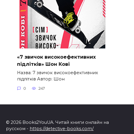
«7 звичок високоефективних
підлітків» Шон Кові
Назва: 7 звичок високоефективних
підлітків Автор: Шон
0
247
© 2026 Books2YouUA. Читай книги онлайн на
русском -
https://detective-books.com/