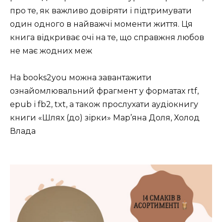
про те, як важливо довіряти і підтримувати
один одного в найважчі моменти життя. Ця
книга відкриває очі на те, що справжня любов
не має жодних меж
На books2you можна завантажити
ознайомлювальний фрагмент у форматах rtf,
epub і fb2, txt, а також прослухати аудіокнигу
книги «Шлях (до) зірки» Мар’яна Доля, Холод
Влада