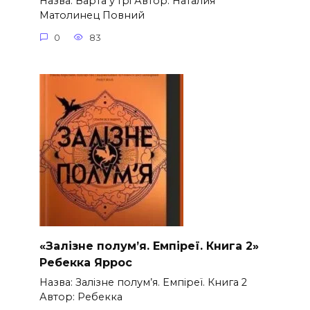
Назва: Варта у Грі Автор: Наталия
Матолинец Повний
0
83
«Залізне полум’я. Емпіреї. Книга 2»
Ребекка Яррос
Назва: Залізне полум’я. Емпіреї. Книга 2
Автор: Ребекка