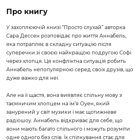
Про книгу
У захоплюючій книзі “Просто слухай” авторка
Сара Дессен розповідає про життя Аннабель,
яка потрапляє в складну ситуацію після
суперечки зі своєю найкращою подругою Софі
через хлопця. Ця конфліктна ситуація робить
Аннабель непопулярною серед своїх друзів, що
дуже важко для неї.
Але на її щастя, вона виявляє спільну мову з
таємничим хлопцем на ім’я Оуен, який
занурений у світ музики і має щотижневе
радіошоу. Аннабель відкриває для себе, що
вони мають багато спільного і можуть розуміти
одне одного без слів. Їх спілкування стає для