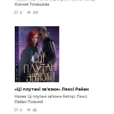
Ксения Томашева
0
313
«Ці плутані зв’язки» Лексі Райан
Назва: Ці плутані зв’язки Автор: Лексі
Райан Повний
0
82