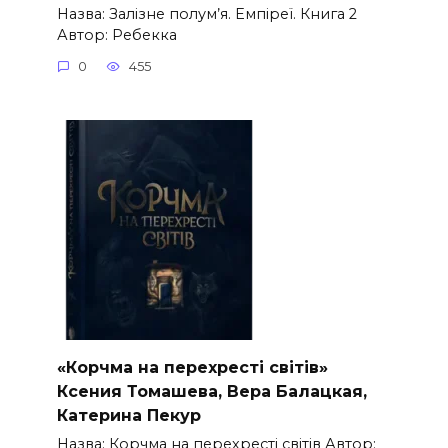
Назва: Залізне полум’я. Емпіреї. Книга 2
Автор: Ребекка
0
455
«Корчма на перехресті світів»
Ксения Томашева, Вера Балацкая,
Катерина Пекур
Назва: Корчма на перехресті світів Автор: