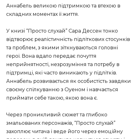
Аннабель великою підтримкою та втехою в
складних моментах її життя.
У книзі “Просто слухай” Сара Дессен тонко
відтворює реалістичність підліткових стосунків
та проблем, з якими зіткнуваються головні
герої. Вона вдало передає почуття
неприйнятності, незрозуміння та потребу в
підтримці, які часто виникають у підлітків.
Аннабель розвивається як особистість завдяки
своєму спілкуванню з Оуеном і навчається
приймати себе такою, якою вона є.
Через проникливий сюжет та глибоко
змальованих персонажів, “Просто слухай”
захоплює читача і веде його через емоційну