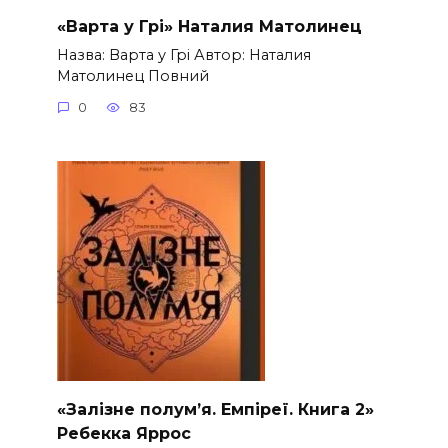
«Варта у Грі» Наталия Матолинец
Назва: Варта у Грі Автор: Наталия
Матолинец Повний
0
83
«Залізне полум’я. Емпіреї. Книга 2»
Ребекка Яррос