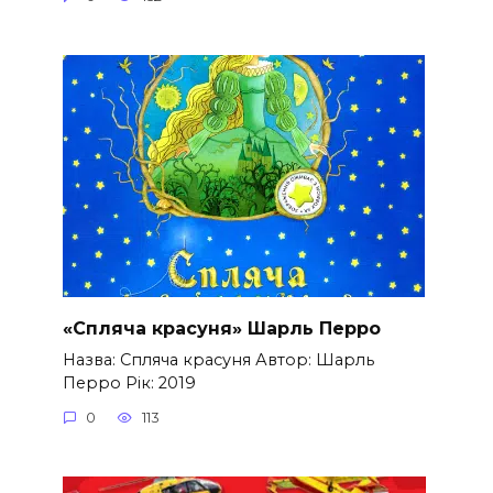
«Спляча красуня» Шарль Перро
Назва: Спляча красуня Автор: Шарль
Перро Рік: 2019
0
113