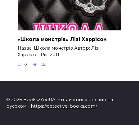
«Школа монстрів» Лізі Харрісон
Назва: Школа монстрів Автор: Лізі
Харрісон Рік: 2011
0
152
© 2026 Books2YouUA. Читай книги онлайн на
русском -
https://detective-books.com/