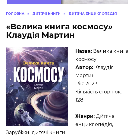
ГОЛОВНА
»
ДИТЯЧІ КНИГИ
»
ДИ́ТЯЧА ЕНЦИКЛОПЕ́ДІЯ
«Велика книга космосу»
Клаудія Мартин
Назва:
Велика книга
космосу
Автор:
Клаудія
Мартин
Рік: 2023
Кількість сторінок:
128
Жанри:
Ди́тяча
енциклопе́дія,
Зарубіжні дитячі книги