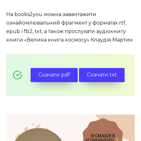
На books2you можна завантажити
ознайомлювальний фрагмент у форматах rtf,
epub і fb2, txt, а також прослухати аудіокнигу
книги «Велика книга космосу» Клаудія Мартин
Скачати pdf
Скачати txt