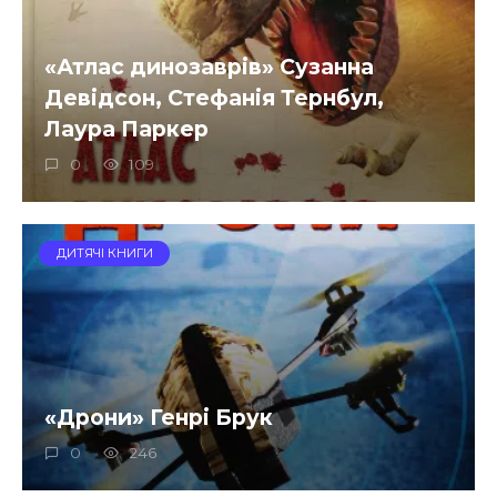
«Атлас динозаврів» Сузанна
Девідсон, Стефанія Тернбул,
Лаура Паркер
0
109
ДИТЯЧІ КНИГИ
«Дрони» Генрі Брук
0
246