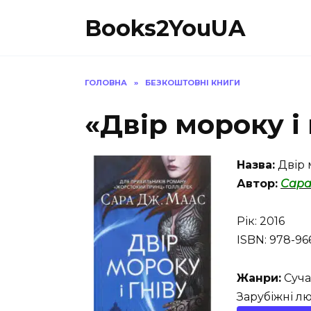
Перейти
Books2YouUA
до
вмісту
ГОЛОВНА
»
БЕЗКОШТОВНІ КНИГИ
«Двір мороку і
Назва:
Двір м
Автор:
Сара
Рік: 2016
ISBN: 978-96
Жанри:
Суча
Зарубіжні л