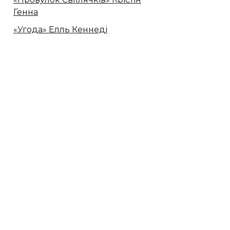
Генна
«Угода» Елль Кеннеді