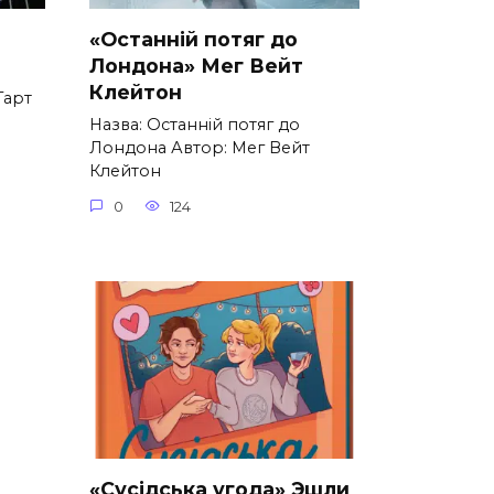
«Останній потяг до
Лондона» Мег Вейт
Клейтон
Гарт
Назва: Останній потяг до
Лондона Автор: Мег Вейт
Клейтон
0
124
«Сусідська угода» Эшли