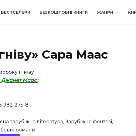
БЕСТСЕЛЕРИ
БЕЗКОШТОВНІ КНИГИ
ЖАНРИ
КН
 гніву» Сара Маас
ороку і гніву
 Джанет Маас
;
6-982-275-8
сна зарубіжна література, Зарубіжне фентезі,
юбовні романи