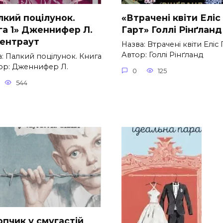
лкий поцілунок.
«Втрачені квіти Еліс
га 1» Дженнифер Л.
Гарт» Голлі Рінґланд
ентраут
Назва: Втрачені квіти Еліс 
Автор: Голлі Рінґланд
: Палкий поцілунок. Книга
тор: Дженнифер Л.
0
125
544
опчик у смугастій