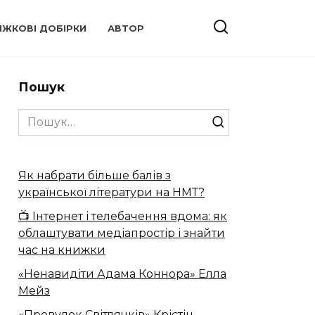
ИЖКОВІ ДОБІРКИ
АВТОР
Пошук
Search
for:
Як набрати більше балів з
української літератури на НМТ?
📺 Інтернет і телебачення вдома: як
облаштувати медіапростір і знайти
час на книжки
«Ненавидіти Адама Коннора» Елла
Мейз
«Провулок Світлячків» Крістін