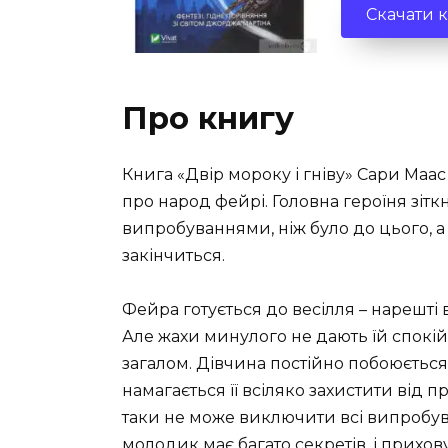
Скачати 
Про книгу
Книга «Двір мороку і гніву» Сари Маас
про народ фейрі. Головна героїня зіт
випробуваннями, ніж було до цього, а 
закінчиться.
Фейра готується до весілля – нарешті
Але жахи минулого не дають їй спокі
загалом. Дівчина постійно побоюється
намагається її всіляко захистити від 
таки не може виключити всі випробува
молодик має багато секретів, і прихову