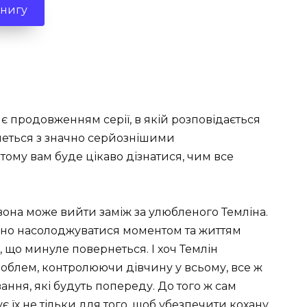
книгу
 є продовженням серії, в якій розповідається
кнеться з значно серйознішими
тому вам буде цікаво дізнатися, чим все
 вона може вийти заміж за улюбленого Темліна.
йно насолоджуватися моментом та життям
, що минуле повернеться. І хоч Темлін
проблем, контролюючи дівчину у всьому, все ж
ння, які будуть попереду. До того ж сам
є їх не тільки для того, щоб убезпечити кохану.