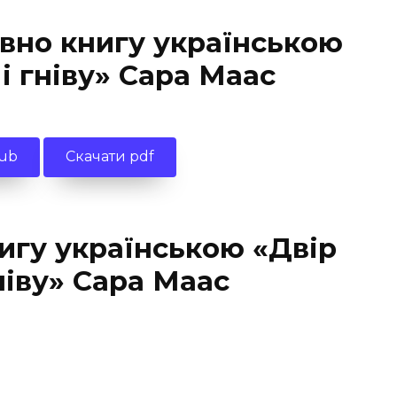
вно книгу українською
і гніву» Сара Маас
pub
Скачати pdf
игу українською «Двір
ніву» Сара Маас