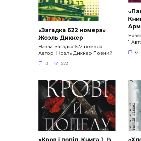
«Па
Кни
Арм
«Загадка 622 номера»
Назва
Жоэль Диккер
1 Ав
Назва: Загадка 622 номера
0
Автор: Жоэль Диккер Повний
0
272
«Кров і попіл. Книга 1. Із
«Хл