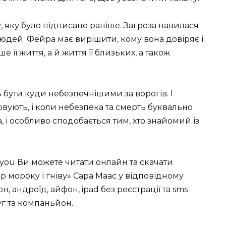
, яку було підписано раніше. Загроза навилася
юдей. Фейра має вирішити, кому вона довіряє і
 її життя, а й життя її близьких, а також
ь бути куди небезпечнішими за ворогів. І
овують, і коли небезпека та смерть буквально
 і особливо сподобається тим, хто знайомий із
you Ви можете читати онлайн та скачати
р мороку і гніву» Сара Маас у відповідному
фон, андроїд, айфон, ipad без реєстрації та sms
уг та компаньйон.