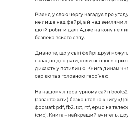
Різенд у свою чергу нагадує про угоду
не лише над фейрі, а й над землями л
що їй робити далі. Адже на кону не лише
безпека всього світу.
Дивно те, що у світі фейрі друзі можут
складно довіряти, коли всі щось прих
дихають у потилицю. Книга динамічна,
серією та з головною героїнею.
На нашому літературному сайті books2
(завантажити) безкоштовно книгу «Дві
форматі: pdf, fb2, txt, rtf, epub на теле
(смс). Книга – найкращий вчитель, др