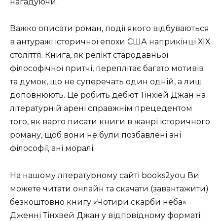
нагадуючи.
Важко описати роман, події якого відбуваються
в антуражі історичної епохи США наприкінці ХІХ
століття. Книга, як релікт стародавньої
філософічної притчі, переплітає багато мотивів
та думок, що не суперечать один одній, а лиш
доповнюють. Це робить дебют Тінхіей Джан на
літературній арені справжнім прецедентом
того, як варто писати книги в жанрі історичного
роману, щоб вони не були позбавлені ані
філософії, ані моралі.
На нашому літературному сайті books2you Ви
можете читати онлайн та скачати (завантажити)
безкоштовно книгу «Чотири скарби неба»
Дженні Тінхвей Джан у відповідному форматі: