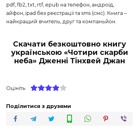
pdf, fb2, txt, rtf, epub на телефон, андроїд,
айфон, ipad без реєстрації та sms (смс). Книга –
найкращий вчитель, друг та компаньйон.
Скачати безкоштовно книгу
українською «Чотири скарби
неба» Дженні Тінхвей Джан
Оцініть
Поділитися з друзями