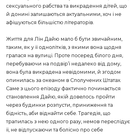
сексуального рабства та викрадення дітей, що
й донині залишаються актуальними, хоч і не
афішуються більшістю літераторів.
Життя для Лін Дайю мало б бути звичайним,
таким, як у її однолітків, з якими вона щодня
гралася на вулиці. Проте посеред білого дня,
перебуваючи на подвір’ї недалеко від дому,
вона була викрадена невідомими, й згодом
опинилась за океаном в Сполучених Штатах.
Саме з цього епізоду фактично починається
становлення Дайю, якій довелось пройти
через будинки розпусти, приниження та
бідність, аби віднайти себе. Трагедія, що
трапилась з нею одного разу, немов переслідує
її, не відпускаючи та болісно про себе