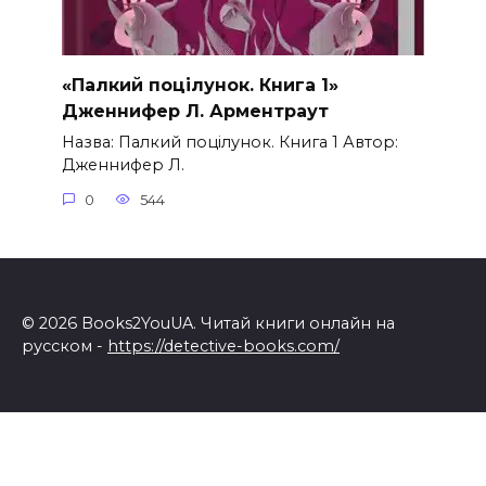
«Палкий поцілунок. Книга 1»
Дженнифер Л. Арментраут
Назва: Палкий поцілунок. Книга 1 Автор:
Дженнифер Л.
0
544
© 2026 Books2YouUA. Читай книги онлайн на
русском -
https://detective-books.com/