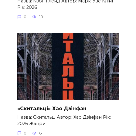
Назва: Кволітіленд Автор: Марк-Уве Клінг
Рік: 2026
0
10
«Скитальці» Хао Дзінфан
Назва: Скитальці Автор: Хао Дзінфан Рік:
2026 Жанри
0
6