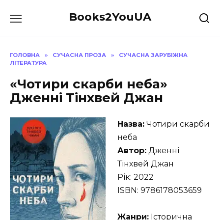
Перейти
Books2YouUA
до
вмісту
ГОЛОВНА
»
СУЧАСНА ПРОЗА
»
СУЧАСНА ЗАРУБІЖНА
ЛІТЕРАТУРА
«Чотири скарби неба»
Дженні Тінхвей Джан
Назва:
Чотири скарби
неба
Автор:
Дженні
Тінхвей Джан
Рік: 2022
ISBN: 9786178053659
Жанри:
Історична