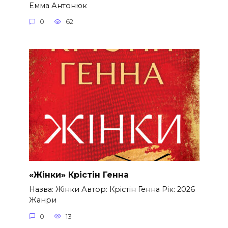
Емма Антонюк
0
62
«Жінки» Крістін Генна
Назва: Жінки Автор: Крістін Генна Рік: 2026
Жанри
0
13