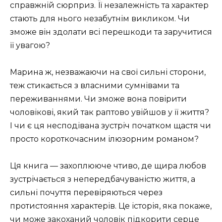
справжній сюрприз. Її незалежність та характер
стають для нього незабутнім викликом. Чи
зможе він здолати всі перешкоди та заручитися
її увагою?
Марина ж, незважаючи на свої сильні сторони,
теж стикається з власними сумнівами та
переживаннями. Чи зможе вона повірити
чоловікові, який так раптово увійшов у її життя?
І чи є ця несподівана зустріч початком щастя чи
просто короткочасним ілюзорним романом?
Ця книга — захоплююче чтиво, де щира любов
зустрічається з непередбачуваністю життя, а
сильні почуття перевіряються через
протистояння характерів. Це історія, яка покаже,
чи може закоханий чоловік підкорити серце