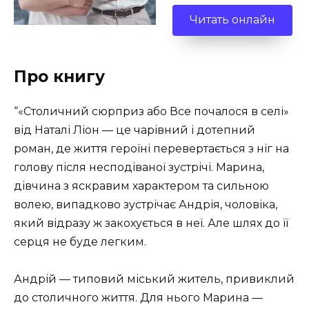
Читать онлайн
Про книгу
“«Столичний сюрприз або Все почалося в селі»
від Наталі Ліон — це чарівний і дотепний
роман, де життя героїні перевертається з ніг на
голову після несподіваної зустрічі. Марина,
дівчина з яскравим характером та сильною
волею, випадково зустрічає Андрія, чоловіка,
який відразу ж закохується в неї. Але шлях до її
серця не буде легким.
Андрій — типовий міський житель, привиклий
до столичного життя. Для нього Марина —