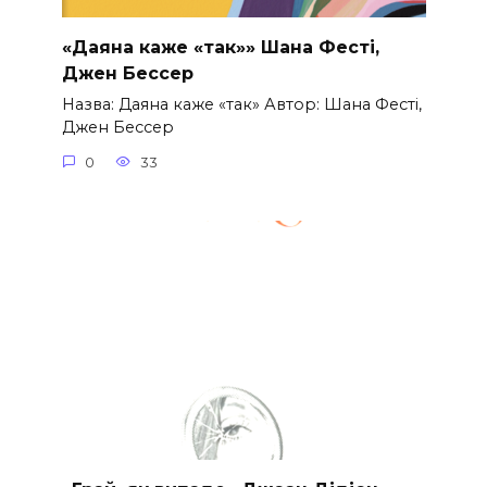
«Даяна каже «так»» Шана Фесті,
Джен Бессер
Назва: Даяна каже «так» Автор: Шана Фесті,
Джен Бессер
0
33