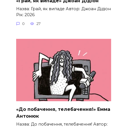
«Грай, як випаде» Джоан Дідіон
Назва: Грай, як випаде Автор: Джоан Дідіон
Рік: 2026
0
27
«До побачення, телебачення!» Емма
Антонюк
Назва: До побачення, телебачення! Автор: