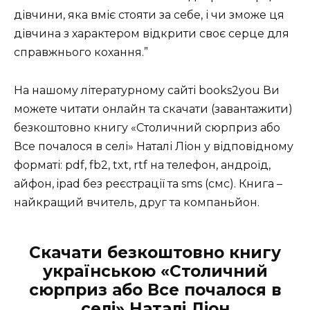
дівчини, яка вміє стояти за себе, і чи зможе ця
дівчина з характером відкрити своє серце для
справжнього кохання.”
На нашому літературному сайті books2you Ви
можете читати онлайн та скачати (завантажити)
безкоштовно книгу «Столичний сюрприз або
Все почалося в селі» Наталі Ліон у відповідному
форматі: pdf, fb2, txt, rtf на телефон, андроїд,
айфон, ipad без реєстрації та sms (смс). Книга –
найкращий вчитель, друг та компаньйон.
Скачати безкоштовно книгу
українською «Столичний
сюрприз або Все почалося в
селі» Наталі Ліон