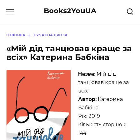
Перейти
Books2YouUA
до
вмісту
ГОЛОВНА
»
СУЧАСНА ПРОЗА
«Мій дід танцював краще за
всіх» Катерина Бабкіна
Назва:
Мій дід
танцював краще за
всіх
Автор:
Катерина
Бабкіна
Рік: 2019
Кількість сторінок:
144