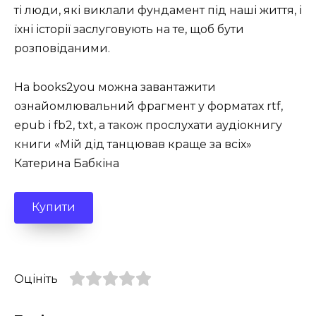
ті люди, які виклали фундамент під наші життя, і
їхні історії заслуговують на те, щоб бути
розповіданими.
На books2you можна завантажити
ознайомлювальний фрагмент у форматах rtf,
epub і fb2, txt, а також прослухати аудіокнигу
книги «Мій дід танцював краще за всіх»
Катерина Бабкіна
Купити
Оцініть