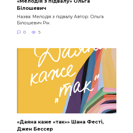
«Мелодія з підвалу» Ольга
Білошевич
Назва: Мелодія з підвалу Автор: Ольга
Білошевич Рік
0
5
«Даяна каже «так»» Шана Фесті,
Джен Бессер