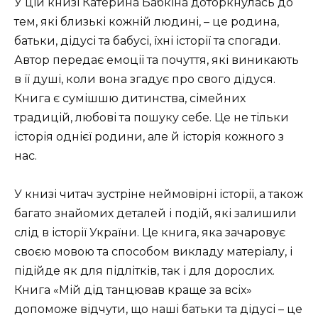
У цій книзі Катерина Бабкіна доторкнулась до
тем, які близькі кожній людині, – це родина,
батьки, дідусі та бабусі, їхні історії та спогади.
Автор передає емоції та почуття, які виникають
в її душі, коли вона згадує про свого дідуся.
Книга є сумішшю дитинства, сімейних
традицій, любові та пошуку себе. Це не тільки
історія однієї родини, але й історія кожного з
нас.
У книзі читач зустріне неймовірні історії, а також
багато знайомих деталей і подій, які залишили
слід в історії України. Це книга, яка зачаровує
своєю мовою та способом викладу матеріалу, і
підійде як для підлітків, так і для дорослих.
Книга «Мій дід танцював краще за всіх»
допоможе відчути, що наші батьки та дідусі – це