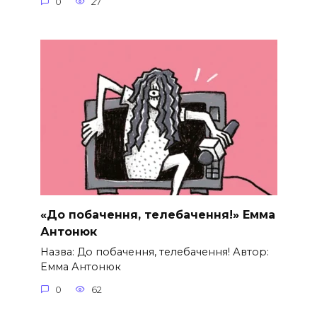
0
27
«До побачення, телебачення!» Емма
Антонюк
Назва: До побачення, телебачення! Автор:
Емма Антонюк
0
62