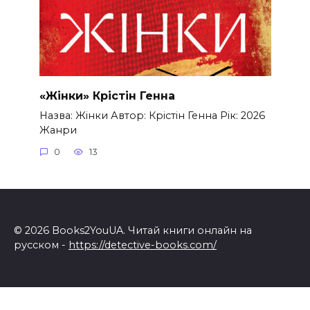
«Жінки» Крістін Генна
Назва: Жінки Автор: Крістін Генна Рік: 2026
Жанри
0
13
© 2026 Books2YouUA. Читай книги онлайн на
русском -
https://detective-books.com/