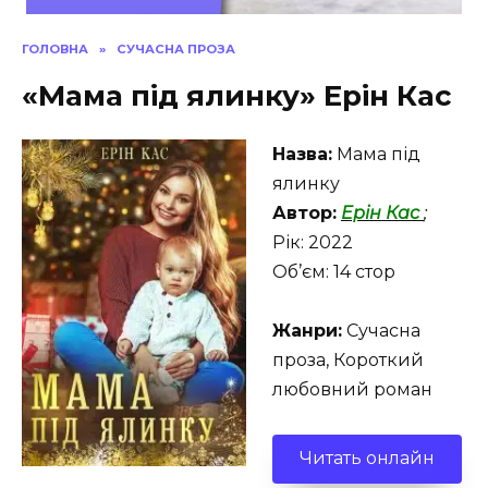
ГОЛОВНА
»
СУЧАСНА ПРОЗА
«Мама під ялинку» Ерін Кас
Назва:
Мама під
ялинку
Автор:
Ерін Кас
;
Рік: 2022
Об’єм: 14 стор
Жанри:
Сучасна
проза, Короткий
любовний роман
Читать онлайн