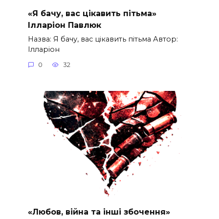
«Я бачу, вас цікавить пітьма»
Ілларіон Павлюк
Назва: Я бачу, вас цікавить пітьма Автор:
Ілларіон
0
32
«Любов, війна та інші збочення»