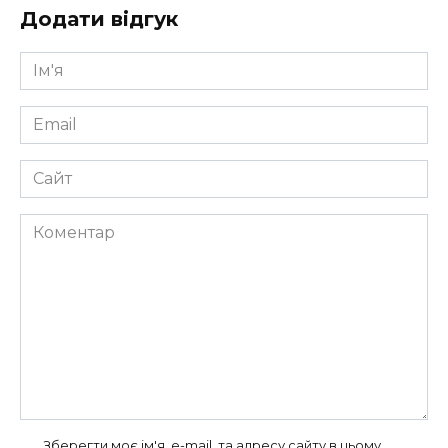
Додати відгук
Ім'я
*
Email
*
Сайт
Коментар
Зберегти моє ім'я, e-mail, та адресу сайту в цьому