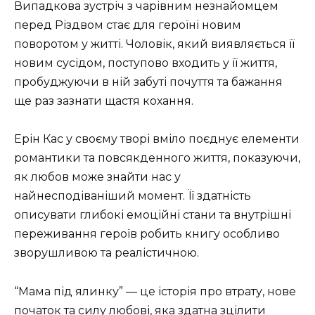
Випадкова зустріч з чарівним незнайомцем
перед Різдвом стає для героїні новим
поворотом у житті. Чоловік, який виявляється її
новим сусідом, поступово входить у її життя,
пробуджуючи в ній забуті почуття та бажання
ще раз зазнати щастя кохання.
Ерін Кас у своєму творі вміло поєднує елементи
романтики та повсякденного життя, показуючи,
як любов може знайти нас у
найнесподіваніший момент. Її здатність
описувати глибокі емоційні стани та внутрішні
переживання героїв робить книгу особливо
зворушливою та реалістичною.
“Мама під ялинку” — це історія про втрату, нове
початок та силу любові, яка здатна зцілити