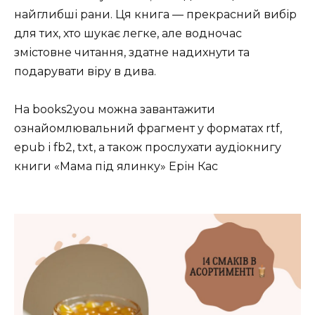
найглибші рани. Ця книга — прекрасний вибір
для тих, хто шукає легке, але водночас
змістовне читання, здатне надихнути та
подарувати віру в дива.
На books2you можна завантажити
ознайомлювальний фрагмент у форматах rtf,
epub і fb2, txt, а також прослухати аудіокнигу
книги «Мама під ялинку» Ерін Кас