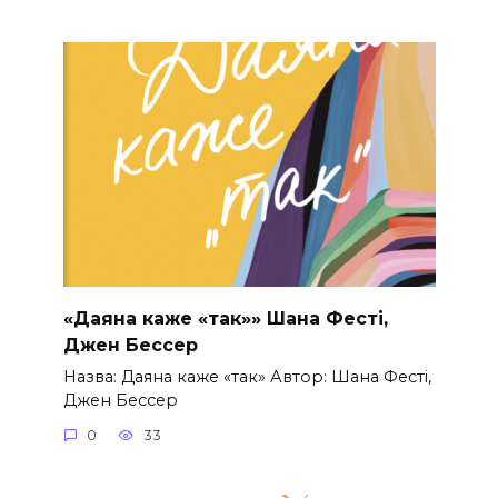
«Даяна каже «так»» Шана Фесті,
Джен Бессер
Назва: Даяна каже «так» Автор: Шана Фесті,
Джен Бессер
0
33