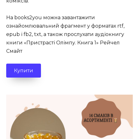
коміксів.
На books2you можна завантажити
ознайомлювальний фрагмент у форматах rtf,
epub і fb2, txt, а також прослухати аудіокнигу
книги «Пристрасті Олімпу. Книга 1» Рейчел
Смайт
Купити