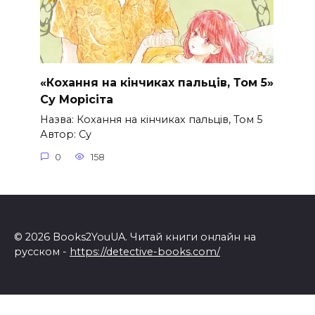
«Кохання на кінчиках пальців, Том 5»
Су Морісіта
Назва: Кохання на кінчиках пальців, Том 5
Автор: Су
0
158
© 2026 Books2YouUA. Читай книги онлайн на
русском -
https://detective-books.com/