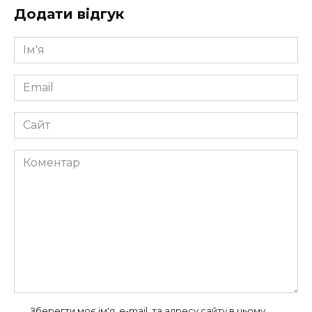
Додати відгук
Ім'я
*
Email
*
Сайт
Коментар
Зберегти моє ім'я, e-mail, та адресу сайту в цьому