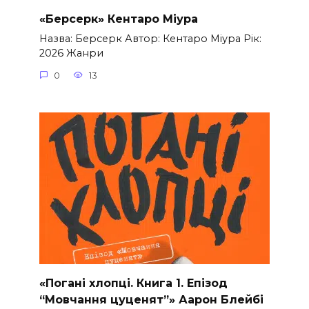
«Берсерк» Кентаро Міура
Назва: Берсерк Автор: Кентаро Міура Рік:
2026 Жанри
0
13
«Погані хлопці. Книга 1. Епізод
“Мовчання цуценят”» Аарон Блейбі