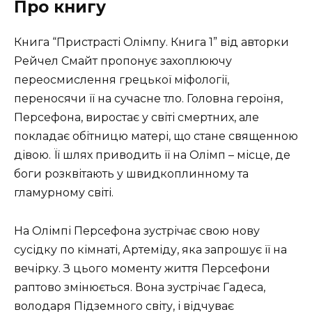
Про книгу
Книга “Пристрасті Олімпу. Книга 1” від авторки
Рейчел Смайт пропонує захоплюючу
переосмислення грецької міфології,
переносячи її на сучасне тло. Головна героїня,
Персефона, виростає у світі смертних, але
покладає обітницю матері, що стане священною
дівою. Її шлях приводить її на Олімп – місце, де
боги розквітають у швидкоплинному та
гламурному світі.
На Олімпі Персефона зустрічає свою нову
сусідку по кімнаті, Артеміду, яка запрошує її на
вечірку. З цього моменту життя Персефони
раптово змінюється. Вона зустрічає Гадеса,
володаря Підземного світу, і відчуває