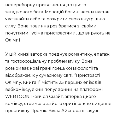
непереборну притягнення до цього
загадкового бога. Молодій богині весни настав
час знайти себе та розкрити свою внутрішню
силу. Вона повинна розібратися зі своїми
почуттями і усіма пристрастями, що вирують на
Олімпі.
У цій книзі авторка поєднує романтику, епатаж
та гостросоціальну проблематику. Вона
розкриває нові грані грецької міфології та
відображає їх у сучасному світі. “Пристрасті
Олімпу. Книга 1” містить 25 перших епізодів
вебкоміксу, який популярний на платформі
WEBTOON. Рейчел Смайт, авторка цього
коміксу, отримала за його оригінальне видання
престижну Премію Вілла Айснера в галузі