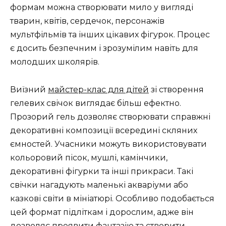
формам можна створювати мило у вигляді
тварин, квітів, сердечок, персонажів
мультфільмів та інших цікавих фігурок. Процес
є досить безпечним і зрозумілим навіть для
молодших школярів.
Виїзний
майстер-клас для дітей
зі створення
гелевих свічок виглядає більш ефектно.
Прозорий гель дозволяє створювати справжні
декоративні композиції всередині скляних
ємностей. Учасники можуть використовувати
кольоровий пісок, мушлі, камінчики,
декоративні фігурки та інші прикраси. Такі
свічки нагадують маленькі акваріуми або
казкові світи в мініатюрі. Особливо подобається
цей формат підліткам і дорослим, адже він
дозволяє проявити фантазію та створити