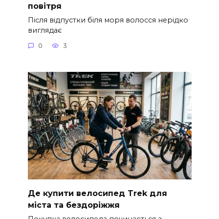
повітря
Після відпустки біля моря волосся нерідко
виглядає
0
3
Де купити велосипед Trek для
міста та бездоріжжя
Покупка велосипеда починається з