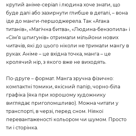
крутий аніме-серіал і людина хоче знати, що
буде далі або зазирнути глибше в деталі, – вона
іде до манги-першоджерела. Так «Атака
титанів», «Магічна битва», «Людина-бензопила» і
«Сім’я шпигунів» отримали мільйони нових
читачів, які до цього ніколи не тримали мангу в
руках. Аніме – це вхідна точка, манга – це
кролячий нір, з якого вже не виходять.
По-друге – формат. Манга зручна фізично:
компактні томики, якісний папір, чорно-біла
графіка (яка при хорошому художнику
виглядає приголомшливо). Можна читати у
транспорті, в черзі, перед сном. Ніякої
перевантаженості кольором чи шумом. Просто
ти і сторінка.