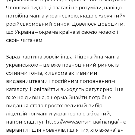
Японські видавці взагалі не розуміли, навіщо
потрібна манга українською, якщо є «зручний»
російськомовний ринок. Довелося доводити,
що Україна – окрема країна зі своєю мовою і
своїм читачем.
Зараз картина зовсім інша. Ліцензійна манга
українською – це вже повноцінний ринок із
сотнями томів, кількома активними
видавництвами і постійним поповненням
каталогу. Нові тайтли виходять регулярно, і це
вже не дивина, а норма. Знайти потрібне
видання стало просто: великий вибір
ліцензійної манги українською зібраний,
наприклад, тут:
https://www.sens.in.ua/manga/
– є
варіанти і для новачків, і для тих, хто вже «зʼїв»