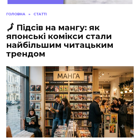
ГОЛОВНА
»
СТАТТІ
🗾 Підсів на мангу: як
японські комікси стали
найбільшим читацьким
трендом