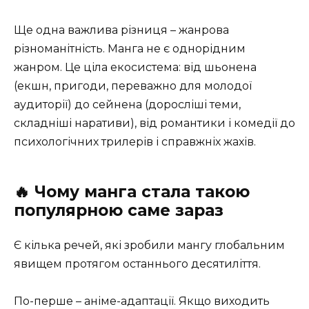
Ще одна важлива різниця – жанрова
різноманітність. Манга не є однорідним
жанром. Це ціла екосистема: від шьонена
(екшн, пригоди, переважно для молодої
аудиторії) до сейнена (доросліші теми,
складніші наративи), від романтики і комедії до
психологічних трилерів і справжніх жахів.
🔥 Чому манга стала такою
популярною саме зараз
Є кілька речей, які зробили мангу глобальним
явищем протягом останнього десятиліття.
По-перше – аніме-адаптації. Якщо виходить