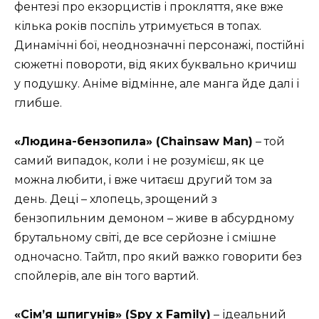
фентезі про екзорцистів і прокляття, яке вже
кілька років поспіль утримується в топах.
Динамічні бої, неоднозначні персонажі, постійні
сюжетні повороти, від яких буквально кричиш
у подушку. Аніме відмінне, але манга йде далі і
глибше.
«Людина-бензопила» (Chainsaw Man)
– той
самий випадок, коли і не розумієш, як це
можна любити, і вже читаєш другий том за
день. Деці – хлопець, зрощений з
бензопильним демоном – живе в абсурдному
брутальному світі, де все серйозне і смішне
одночасно. Тайтл, про який важко говорити без
спойлерів, але він того вартий.
«Сім’я шпигунів» (Spy x Family)
– ідеальний