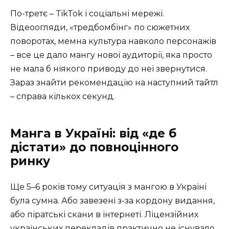
По-третє – TikTok і соціальні мережі.
Відеоогляди, «тредбомбінг» по сюжетних
поворотах, мемна культура навколо персонажів
– все це дало мангу нової аудиторії, яка просто
не мала б ніякого приводу до неї звернутися.
Зараз знайти рекомендацію на наступний тайтл
– справа кількох секунд.
Манга в Україні: від «де б
дістати» до повноцінного
ринку
Ще 5–6 років тому ситуація з мангою в Україні
була сумна. Або завезені з-за кордону видання,
або піратські скани в інтернеті. Ліцензійних
українських перекладів практично не існувало.