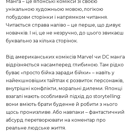
Манга – це японські комікси зі своєю
унікальною художньою мовою, логікою
побудови сторінки і напрямком читання.
Читається справа наліво – це перше, що дивує
новачків. І ні, це не незручно, до цього звикаєш
буквально за кілька сторінок.
Від американських коміксів Marvel чи DC манга
відрізняється насамперед глибиною. Там рідко
буває «просто бійка заради бійки» – навіть у
найекшновіших тайтлах є розвиток персонажів,
внутрішні конфлікти, моральні дилеми. Японці
взагалі мають особливий підхід до storytelling:
вони вміють брати буденне й робити з нього
щось пронизливе. Або навпаки – фантастичний
абсурд перетворювати на коментар про
реальне людське життя.