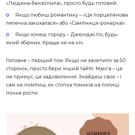
«Людина-бензопила», просто будь готовий.
Якщо любиш романтику – «Ця порцелянова
лялечка закохалася» або «Самітниця-рокерка!».
Якщо хочеш горору – Джюнджі Іто, будь-
який збірник. Краще не на ніч.
Головне – перший том. Якщо не зачепило за 50
сторінок, просто бери інший тайтл. Манга – це
не примус, це задоволення. Знайдеш своє – і
сам не помітиш, як стопка томиків на полиці
почне рости.