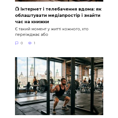
📺 Інтернет і телебачення вдома: як
облаштувати медіапростір і знайти
час на книжки
Є такий момент у житті кожного, хто
переїжджає або
0
1