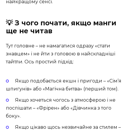
найкращому сенсі.
💡 З чого почати, якщо манги
ще не читав
Тут головне – не намагатися одразу «стати
знавцем» і не йти з головою в найскладніші
тайтли. Ось простий підхід:
Якщо подобається екшн і пригоди – «Сім’я
шпигунів» або «Магічна битва» (перший том).
Якщо хочеться чогось з атмосферою і не
поспішати – «Фрірен» або «Дівчинка з того
боку».
Якщо цікаво щось незвичайне за стилем –