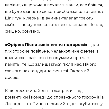
варіант, якщо хочеш почати з манги, але боїшся,
що буде «занадто складно» або «занадто темно».
Шпигун, кілерка і дівчинка-телепат грають
сімʼю – і поступово стають нею насправді. Тепло,
смішно, розумно.
«Фрірен: Після закінчення подорожі»
– для
тих, хто хоче повільне, меланхолійне фентезі з
красивою графікою і роздумами про час,
память і те, що залишається після нас. Нічого
схожого на стандартне фентезі. Окремий
досвід.
Є ще десятки тайтлів за жанрами – від
романтики і комедії до справжнього горору à la
Джюнджі Іто. Ринок великий, є де загубитись у