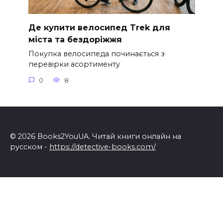
Де купити велосипед Trek для
міста та бездоріжжя
Покупка велосипеда починається з
перевірки асортименту
0
8
© 2026 Books2YouUA. Читай книги онлайн на
русском -
https://detective-books.com/