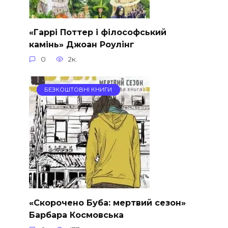
«Гаррi Поттер i фiлософський
камiнь» Джоан Роулінг
0
2к.
БЕЗКОШТОВНІ КНИГИ
«Скорочено Буба: мертвий сезон»
Барбара Космовська