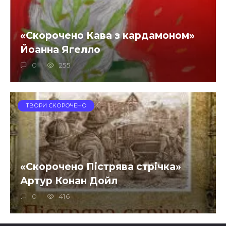
«Скорочено Кава з кардамоном»
Йоанна Ягелло
0
255
ТВОРИ СКОРОЧЕНО
«Скорочено Пістрява стрічка»
Артур Конан Дойл
0
416