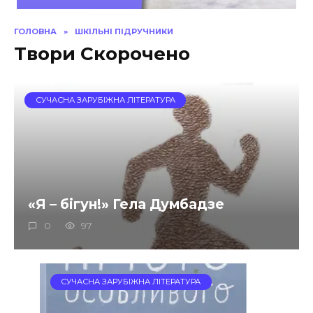
ГОЛОВНА
»
ШКІЛЬНІ ПІДРУЧНИКИ
Твори Скорочено
СУЧАСНА ЗАРУБІЖНА ЛІТЕРАТУРА
«Я – бiгун!» Гела Думбадзе
0
97
СУЧАСНА ЗАРУБІЖНА ЛІТЕРАТУРА