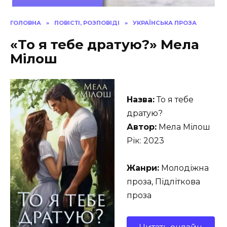
ГОЛОВНА
»
ПОВІСТІ, РОЗПОВІДІ
»
УКРАЇНСЬКА ПРОЗА
«То я тебе дратую?» Мела
Мілош
Назва:
То я тебе
дратую?
Автор:
Мела Мілош
Рік: 2023
Жанри:
Молодіжна
проза, Підліткова
проза