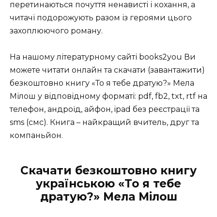
перетинаються почуття ненависті і кохання, а
читачі подорожують разом із героями цього
захоплюючого роману.
На нашому літературному сайті books2you Ви
можете читати онлайн та скачати (завантажити)
безкоштовно книгу «То я тебе дратую?» Мела
Мілош у відповідному форматі: pdf, fb2, txt, rtf на
телефон, андроїд, айфон, ipad без реєстрації та
sms (смс). Книга – найкращий вчитель, друг та
компаньйон.
Скачати безкоштовно книгу
українською «То я тебе
дратую?» Мела Мілош