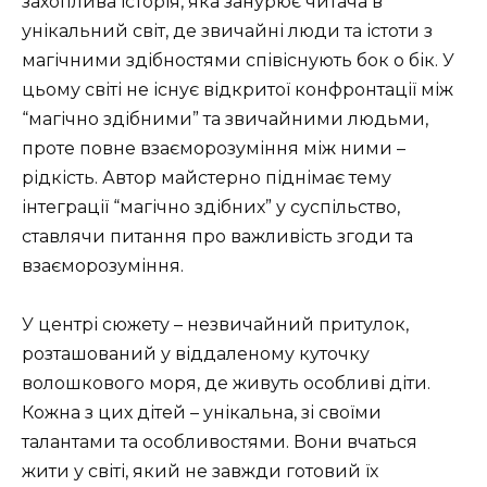
захоплива історія, яка занурює читача в
унікальний світ, де звичайні люди та істоти з
магічними здібностями співіснують бок о бік. У
цьому світі не існує відкритої конфронтації між
“магічно здібними” та звичайними людьми,
проте повне взаєморозуміння між ними –
рідкість. Автор майстерно піднімає тему
інтеграції “магічно здібних” у суспільство,
ставлячи питання про важливість згоди та
взаєморозуміння.
У центрі сюжету – незвичайний притулок,
розташований у віддаленому куточку
волошкового моря, де живуть особливі діти.
Кожна з цих дітей – унікальна, зі своїми
талантами та особливостями. Вони вчаться
жити у світі, який не завжди готовий їх