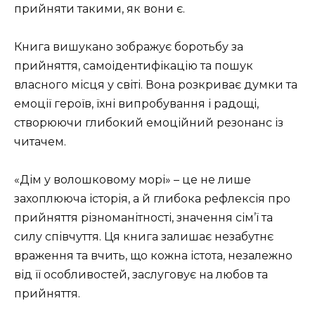
прийняти такими, як вони є.
Книга вишукано зображує боротьбу за
прийняття, самоідентифікацію та пошук
власного місця у світі. Вона розкриває думки та
емоції героїв, їхні випробування і радощі,
створюючи глибокий емоційний резонанс із
читачем.
«Дім у волошковому морі» – це не лише
захоплююча історія, а й глибока рефлексія про
прийняття різноманітності, значення сім’ї та
силу співчуття. Ця книга залишає незабутнє
враження та вчить, що кожна істота, незалежно
від її особливостей, заслуговує на любов та
прийняття.