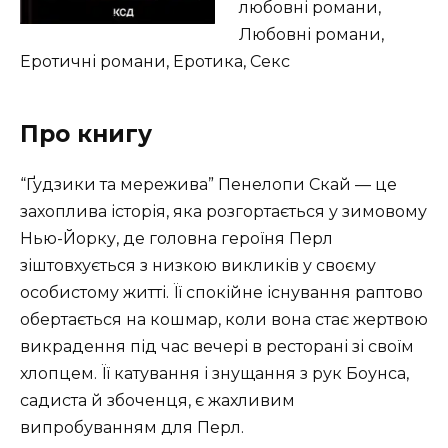
любовні романи,
Любовні романи,
Еротичні романи, Еротика, Секс
Про книгу
“Ґудзики та мережива” Пенелопи Скай — це
захоплива історія, яка розгортається у зимовому
Нью-Йорку, де головна героїня Перл
зіштовхується з низкою викликів у своєму
особистому житті. Її спокійне існування раптово
обертається на кошмар, коли вона стає жертвою
викрадення під час вечері в ресторані зі своїм
хлопцем. Її катування і знущання з рук Боунса,
садиста й збоченця, є жахливим
випробуванням для Перл.