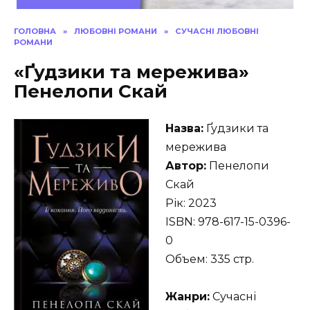
ГОЛОВНА
»
ЛЮБОВНІ РОМАНИ
»
СУЧАСНІ ЛЮБОВНІ
РОМАНИ
«Ґудзики та мережива»
Пенелопи Скай
Назва:
Ґудзики та
мережива
Автор:
Пенелопи
Скай
Рік: 2023
ISBN: 978-617-15-0396-
0
Объем: 335 стр.
Жанри:
Сучасні