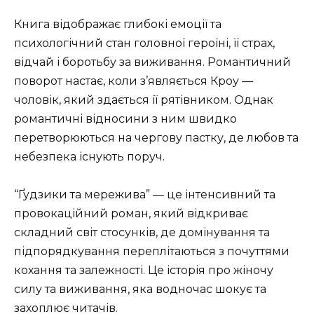
Книга відображає глибокі емоції та
психологічний стан головної героїні, її страх,
відчай і боротьбу за виживання. Романтичний
поворот настає, коли з’являється Кроу —
чоловік, який здається її рятівником. Однак
романтичні відносини з ним швидко
перетворюються на чергову пастку, де любов та
небезпека існують поруч.
“Ґудзики та мережива” — це інтенсивний та
провокаційний роман, який відкриває
складний світ стосунків, де домінування та
підпорядкування переплітаються з почуттями
кохання та залежності. Це історія про жіночу
силу та виживання, яка водночас шокує та
захоплює читачів.