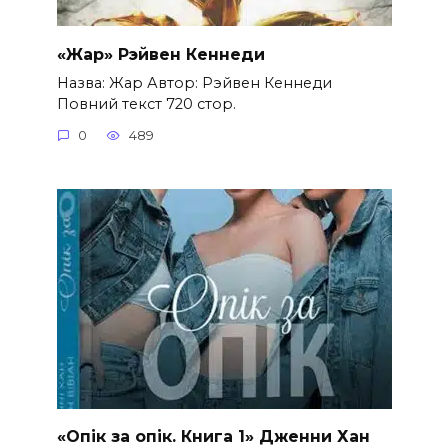
«Жар» Рэйвен Кеннеди
Назва: Жар Автор: Рэйвен Кеннеди
Повний текст 720 стор.
0
489
«Опік за опік. Книга 1» Дженни Хан