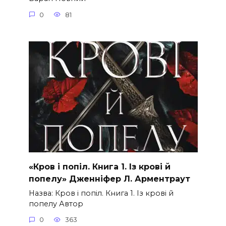
0
81
«Кров і попіл. Книга 1. Із крові й
попелу» Дженніфер Л. Арментраут
Назва: Кров і попіл. Книга 1. Із крові й
попелу Автор
0
363