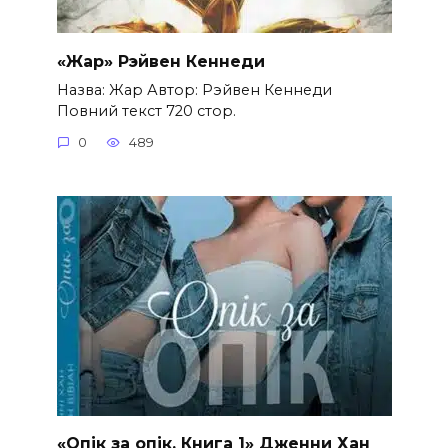
«Жар» Рэйвен Кеннеди
Назва: Жар Автор: Рэйвен Кеннеди
Повний текст 720 стор.
0
489
«Опік за опік. Книга 1» Дженни Хан