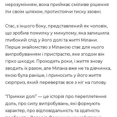
нерозумінням, вона приймає сміливе рішення
іти своїм шляхом, протистоячи тиску ззовні.
Стас, з іншого боку, представлений як чоловік,
що зробив помилку у минулому, яка залишила
глибокий слід у його долі та житті Мілани.
Перше знайомство з Міланою стає для нього
випробуванням і пристрастю, яке згодом він
гірко шкодує. Проходять роки, і життя знову
зводить їх разом, але Мілана вже не та дівчинка,
якою була раніше, і приносить у його життя
сюрприз, який перевертає все з ніг на голову.
“Примхи долі” — це історія про переплетення
доль, про силу випробувань, які формують
характер, про відповідальність та здатність