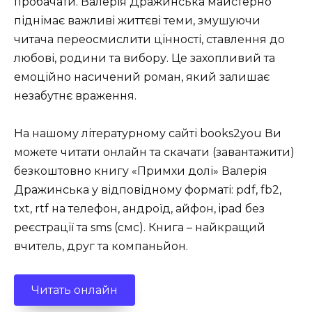
пробачати. Валерія Дражинська майстерно
піднімає важливі життєві теми, змушуючи
читача переосмислити цінності, ставлення до
любові, родини та вибору. Це захопливий та
емоційно насичений роман, який залишає
незабутнє враження.
На нашому літературному сайті books2you Ви
можете читати онлайн та скачати (завантажити)
безкоштовно книгу «Примхи долі» Валерія
Дражинська у відповідному форматі: pdf, fb2,
txt, rtf на телефон, андроїд, айфон, ipad без
реєстрації та sms (смс). Книга – найкращий
вчитель, друг та компаньйон.
Читать онлайн