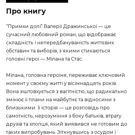
Про книгу
“Примхи долі” Валерії Дражинської — це
сучасний любовний роман, що відображає
складність і непередбачуваність життєвих
обставин та виборів, з якими стикаються
головні герої — Мілана та Стас.
Мілана, головна героїня, переживає ключовий
момент у своєму житті у вісімнадцять років.
Вона зіштовхується з вагітністю, що радикально
змінює її плани на майбутнє та відносини з
близькими. Її історія — це розповідь про
самотність, нерозуміння з боку батьків, втрату
друзів та хлопця, який виявився не готовим до
таких випробувань. Зіткнувшись з осудом і