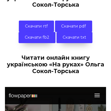
Сокол-Торська
Скачати rtf
Скачати pdf
Скачати fb2
Скачати txt
Читати онлайн книгу
українською «На руках» Ольга
Сокол-Торська