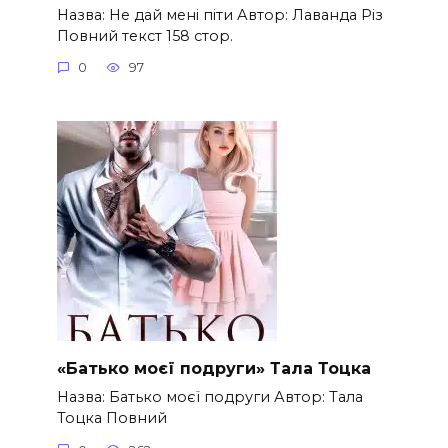
Назва: Не дай мені піти Автор: Лаванда Різ
Повний текст 158 стор.
0
97
«Батько моєї подруги» Тала Тоцка
Назва: Батько моєї подруги Автор: Тала
Тоцка Повний