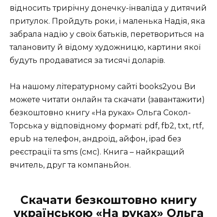
відносить трирічну донечку-інваліда у дитячий
притулок. Пройдуть роки, і маленька Надія, яка
забрала надію у своїх батьків, перетвориться на
талановиту й відому художницю, картини якої
будуть продаватися за тисячі доларів.
На нашому літературному сайті books2you Ви
можете читати онлайн та скачати (завантажити)
безкоштовно книгу «На руках» Ольга Сокол-
Торська у відповідному форматі: pdf, fb2, txt, rtf,
epub на телефон, андроїд, айфон, ipad без
реєстрації та sms (смс). Книга – найкращий
вчитель, друг та компаньйон.
Скачати безкоштовно книгу
українською «На руках» Ольга