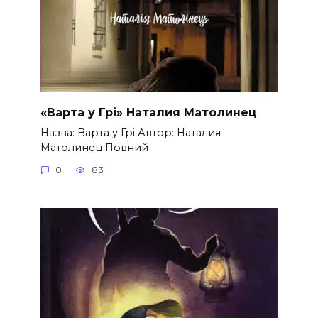
«Варта у Грі» Наталия Матолинец
Назва: Варта у Грі Автор: Наталия
Матолинец Повний
0
83