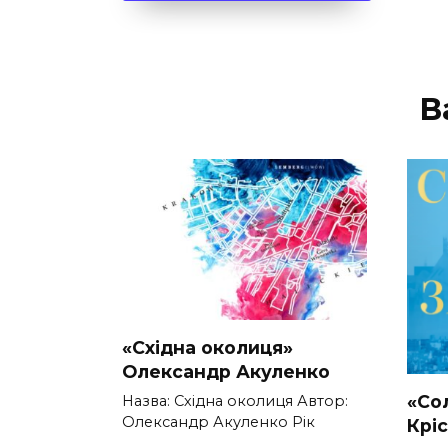
В
«Східна околиця»
Олександр Акуленко
«Со
Назва: Східна околиця Автор:
Олександр Акуленко Рік
Крі