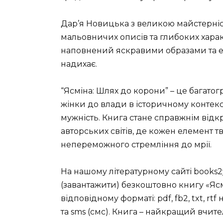
Дар’я Новицька з великою майстерніс
мальовничих описів та глибоких характ
наповнений яскравими образами та еп
надихає.
“Ясміна: Шлях до корони” – це багат
жінки до влади в історичному контексті
мужність. Книга стане справжнім відк
авторських світів, де кожен елемент 
непереможного стремління до мрії.
На нашому літературному сайті books2
(завантажити) безкоштовно книгу «Яс
відповідному форматі: pdf, fb2, txt, rtf
та sms (смс). Книга – найкращий вчите