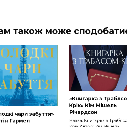
ам також може сподобати
«Книгарка з Траблсо
Крік» Кім Мішель
Річардсон
лодкі чари забуття»
стін Гармел
Назва: Книгарка з Траблс
Крік Автор: Кім Мішель