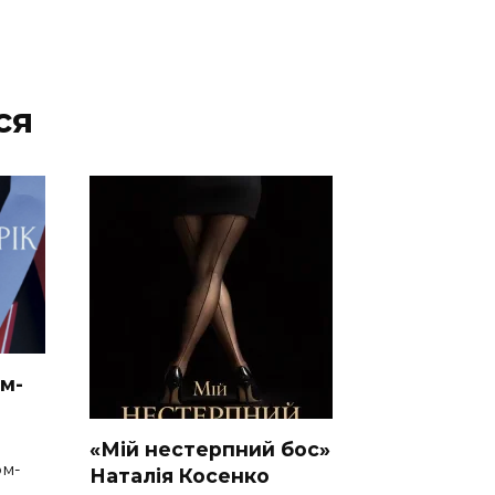
ся
м-
«Мій нестерпний бос»
ом-
Наталія Косенко