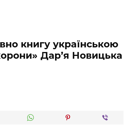
вно книгу українською
корони» Дар’я Новицька