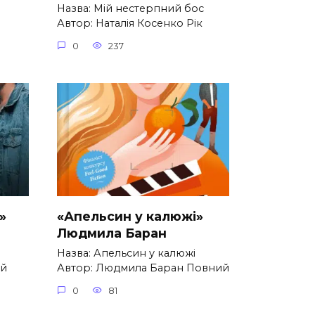
Назва: Мій нестерпний бос
Автор: Наталія Косенко Рік
0
237
»
«Апельсин у калюжі»
Людмила Баран
1
Назва: Апельсин у калюжі
ий
Автор: Людмила Баран Повний
0
81