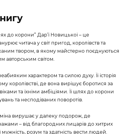
нигу
лях до корони” Дар’ї Новицької – це
урює читача у світ пригод, королівств та
уканим твором, в якому майстерно поєднуються
им авторським світом.
неабияким характером та силою духу. Її історія
му королівстві, де вона вирішує боротися за
овіками та їхніми амбіціями. Її шлях до корони
вань та несподіваних поворотів.
сміна вирушає у далеку подорож, де
нажами – від благородних лицарів до хитрих
 мужність, розум та здатність вести людей.