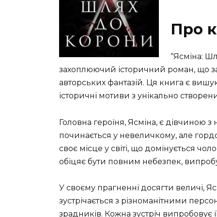
Про к
“Ясміна: Ш
захоплюючий історичний роман, що зан
авторських фантазій. Ця книга є виш
історичні мотиви з унікально створен
Головна героїня, Ясміна, є дівчиною з 
починається у невеличкому, але гордо
своє місце у світі, що домінується чол
обіцяє бути повним небезпек, випробу
У своєму прагненні досягти величі, Я
зустрічається з різноманітними персо
зрадників. Кожна зустріч випробовує її