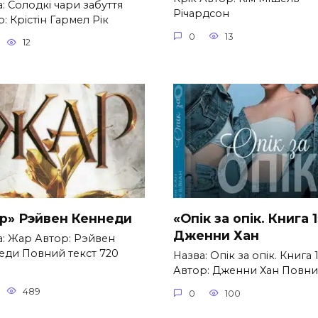
: Солодкі чари забуття
Річардсон
: Крістін Гармел Рік
0
13
12
р» Рэйвен Кеннеди
«Опік за опік. Книга 1
Дженни Хан
а: Жар Автор: Рэйвен
еди Повний текст 720
Назва: Опік за опік. Книга 
Автор: Дженни Хан Повн
489
0
100