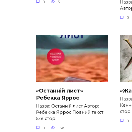
Назва
0
3
Автор
0
«Останній лист»
«Жа
Ребекка Яррос
Назв
Кенн
Назва: Останній лист Автор:
стор.
Ребекка Яррос Повний текст
528 стор.
0
0
1.3к.