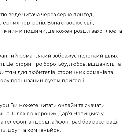
тю веде читача через серію пригод,
ерних портретів. Вона створює світ,
ічними подіями, де кожен розділ захоплює та
огранний роман, який зображує нелегкий шлях
. Це історія про боротьбу, любов, відданість та
риттям для любителів історичних романів та
твору пронизаний духом пригод і
you Ви можете читати онлайн та скачати
міна: Шлях до корони» Дар’я Новицька у
 на телефон, андроїд, айфон, ipad без реєстрації
ль, друг та компаньйон.