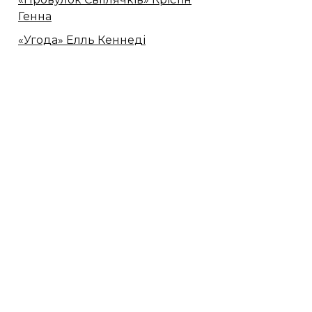
Генна
«Угода» Елль Кеннеді