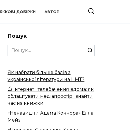
ИЖКОВІ ДОБІРКИ
АВТОР
Пошук
Search
for:
Як набрати більше балів з
української літератури на НМТ?
📺 Інтернет і телебачення вдома: як
облаштувати медіапростір і знайти
час на книжки
«Ненавидіти Адама Коннора» Елла
Мейз
«Провулок Світлячків» Крістін