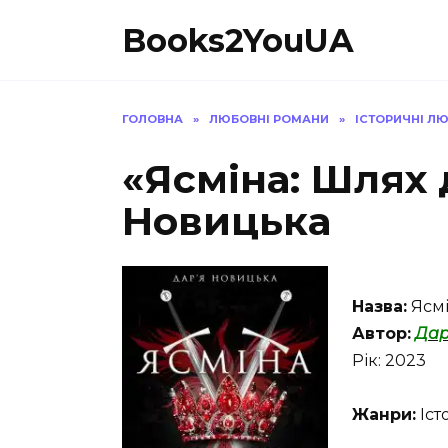
Перейти
Books2YouUA
до
вмісту
ГОЛОВНА
»
ЛЮБОВНІ РОМАНИ
»
ІСТОРИЧНІ Л
«Ясміна: Шлях 
Новицька
Назва:
Ясмі
Автор:
Дар
Рік: 2023
Жанри:
Іст