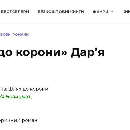
БЕСТСЕЛЕРИ
БЕЗКОШТОВНІ КНИГИ
ЖАНРИ
КН
ЮБОВНІ РОМАНИ
до корони» Дар’я
на: Шлях до корони
’я Новицька
;
оричний роман