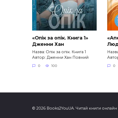
«Опік за опік. Книга 1»
«Ап
Дженни Хан
Люд
Назва: Опік за опік. Книга 1
Назв
Автор: Дженни Хан Повний
Авто
0
100
0
© 2026 Books2YouUA. Читай книги онлайн