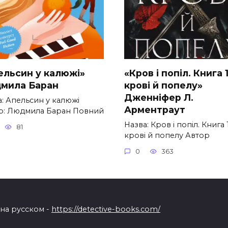
ельсин у калюжі»
«Кров і попіл. Книга 1
мила Баран
крові й попелу»
Дженніфер Л.
а: Апельсин у калюжі
Арментраут
р: Людмила Баран Повний
Назва: Кров і попіл. Книга 1
81
крові й попелу Автор
0
363
 на русском -
https://detective-books.com/