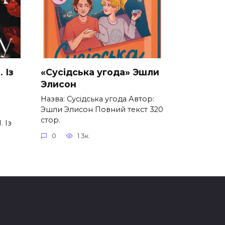
. Із
«Сусідська угода» Эшли
Элисон
Назва: Сусідська угода Автор:
Эшли Элисон Повний текст 320
стор.
. Із
0
1.3к.