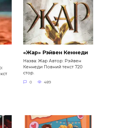
«Жар» Рэйвен Кеннеди
Назва: Жар Автор: Рэйвен
Кеннеди Повний текст 720
р:
стор.
кст
0
489