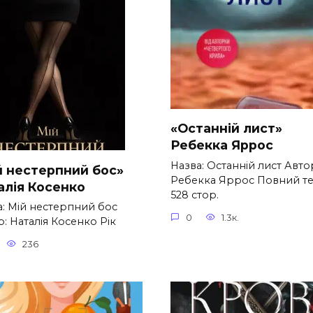
«Останній лист»
Ребекка Яррос
Назва: Останній лист Авто
й нестерпний бос»
Ребекка Яррос Повний те
алія Косенко
528 стор.
а: Мій нестерпний бос
0
1.3к.
: Наталія Косенко Рік
236