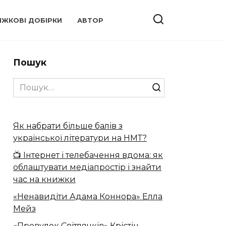
ИЖКОВІ ДОБІРКИ
АВТОР
Пошук
Search
for:
Як набрати більше балів з
української літератури на НМТ?
📺 Інтернет і телебачення вдома: як
облаштувати медіапростір і знайти
час на книжки
«Ненавидіти Адама Коннора» Елла
Мейз
«Провулок Світлячків» Крістін