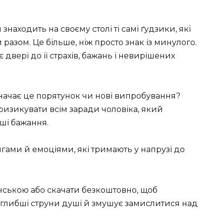
находить на своєму столі ті самі ґудзики, які
разом. Це більше, ніж просто знак із минулого.
 двері до її страхів, бажань і невирішених
означає це порятунок чи нові випробування?
 ризикувати всім заради чоловіка, який
бші бажання.
гами й емоціями, які тримають у напрузі до
нською або скачати безкоштовно, щоб
айглибші струни душі й змушує замислитися над