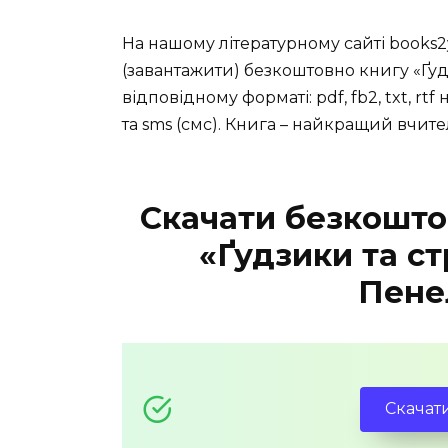
На нашому літературному сайті books2
(завантажити) безкоштовно книгу «Ґуд
відповідному форматі: pdf, fb2, txt, rtf
та sms (смс). Книга – найкращий вчите
Скачати безкошто
«Ґудзики та с
Пене
Скачат