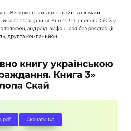
you Ви можете читати онлайн та скачати
зики та страждання. Книга 3» Пенелопа Скай у
 на телефон, андроїд, айфон, ipad без реєстрації
ль, друг та компаньйон.
вно книгу українською
траждання. Книга 3»
лопа Скай
и pdf
Скачати txt