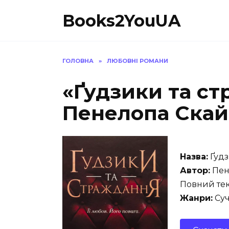
Перейти
Books2YouUA
до
вмісту
ГОЛОВНА
»
ЛЮБОВНІ РОМАНИ
«Ґудзики та ст
Пенелопа Скай
Назва:
Ґудз
Автор:
Пен
Повний тек
Жанри:
Суч