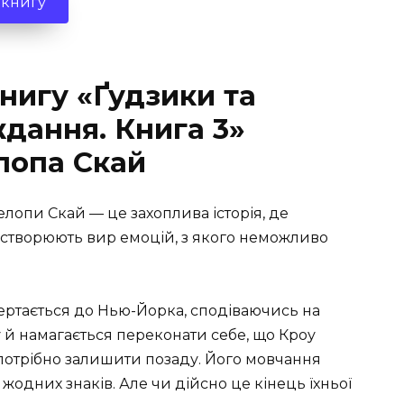
 книгу
нигу «Ґудзики та
дання. Книга 3»
лопа Скай
елопи Скай — це захоплива історія, де
а створюють вир емоцій, з якого неможливо
овертається до Нью-Йорка, сподіваючись на
 й намагається переконати себе, що Кроу
у потрібно залишити позаду. Його мовчання
 жодних знаків. Але чи дійсно це кінець їхньої