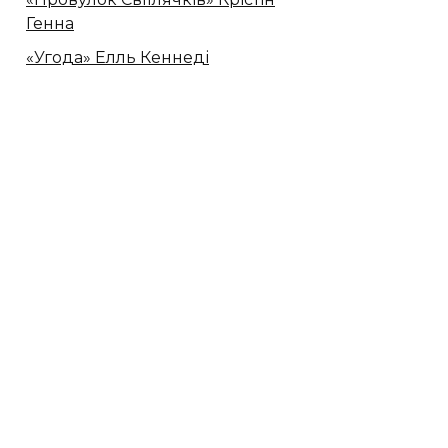
Генна
«Угода» Елль Кеннеді