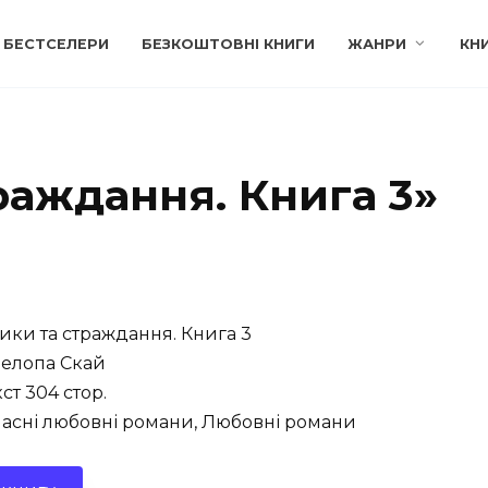
БЕСТСЕЛЕРИ
БЕЗКОШТОВНІ КНИГИ
ЖАНРИ
КН
раждання. Книга 3»
ики та страждання. Книга 3
елопа Скай
ст 304 стор.
асні любовні романи, Любовні романи