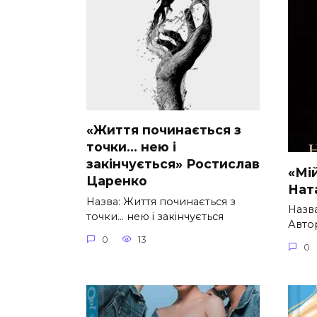
«Життя починається з
точки… нею і
закінчується» Ростислав
«Мі
Царенко
Нат
Назва: Життя починається з
Назв
точки… нею і закінчується
Автор
0
13
0