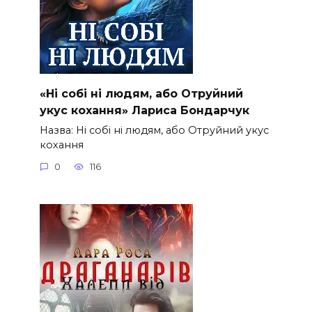
«Ні собі ні людям, або Отруйний
укус кохання» Лариса Бондарчук
Назва: Ні собі ні людям, або Отруйний укус
кохання
0
116