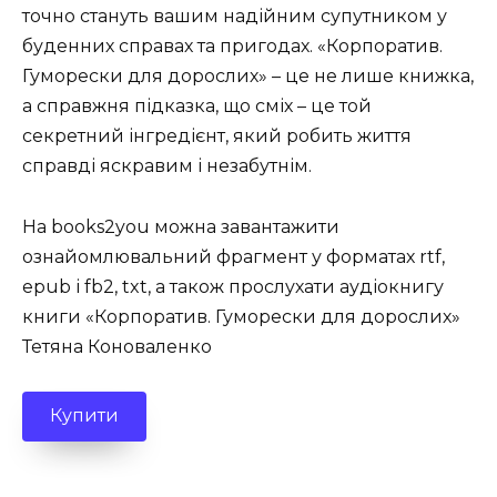
точно стануть вашим надійним супутником у
буденних справах та пригодах. «Корпоратив.
Гуморески для дорослих» – це не лише книжка,
а справжня підказка, що сміх – це той
секретний інгредієнт, який робить життя
справді яскравим і незабутнім.
На books2you можна завантажити
ознайомлювальний фрагмент у форматах rtf,
epub і fb2, txt, а також прослухати аудіокнигу
книги «Корпоратив. Гуморески для дорослих»
Тетяна Коноваленко
Купити