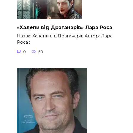
«Халепи від Драганарів» Лара Роса
Назва: Халепи від Драганарів Автор: Лара
Роса ;
0
58