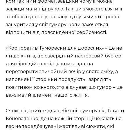
компактний формат, завдяки чому її можна
завжди мати під рукою. Так, ви зможете взяти її
з собою в дорогу, на каву з друзями чи просто
зануритися у світ гумору, коли захочеться
відпочити від повсякденної серйозності.
«Корпоратив. Гуморески для дорослих» – це не
лише книга, це своєрідний настроєвий бустер
для сірої дійсності. Ця книга здатна
перетворити звичайний вечір у свято сміху, а
наповнені її сторінки порадують і зарядять
позитивом кожного, хто відчуває, що гумор – це
важливий елемент нашого життя.
Отож, відкрийте для себе світ гумору від Тетяни
Коноваленко, де на кожній сторінці чекають на
вас непередбачувані жартівливі сюжети, які