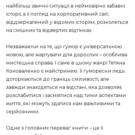
найбільш звичні ситуації в неймовірно забавні
історії, а її погляд на корпоративний світ,
віддзеркалений у відомих історіях, розколеться
на смішних та відвертих відтінках.
Незважаючи на те, що гумор є універсальною
мовою, але жартувати для дорослих – особлива
мистецька справа. І саме в цьому жанрі Тетяна
Коноваленко є майстринею. Її гуморески ледь
доторкаються до граніць сміливості, але
завжди знаходяться на відстані, яка дозволяє
розслабитися і засміятися над тими аспектами
життя, які можуть здатися нам важливими та
серйозними.
Одне з головних переваг книги – це її