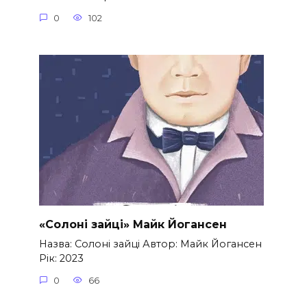
0
102
«Солоні зайці» Майк Йогансен
Назва: Солоні зайці Автор: Майк Йогансен
Рік: 2023
0
66