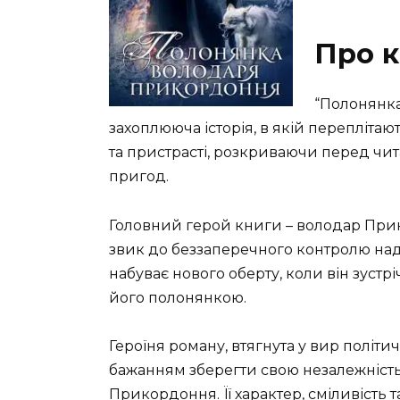
Про к
“Полонянка
захоплююча історія, в якій переплітаю
та пристрасті, розкриваючи перед чи
пригод.
Головний герой книги – володар При
звик до беззаперечного контролю над
набуває нового оберту, коли він зустрі
його полонянкою.
Героїня роману, втягнута у вир політи
бажанням зберегти свою незалежність
Прикордоння. Її характер, сміливість 