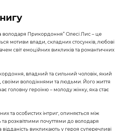
нигу
 володаря Прикордоння” Олесі Лис – це
ться мотиви влади, складних стосунків, любові
тачем світ емоційних викликів та романтичних
кордоння, владний та сильний чоловік, який
 своїми володіннями та людьми. Його життя
чає головну героїню – молоду жінку, яка стає
чних та особистих інтриг, опиняється між
 та розквітлими почуттями до володаря
та відданість викликають у героя суперечливі