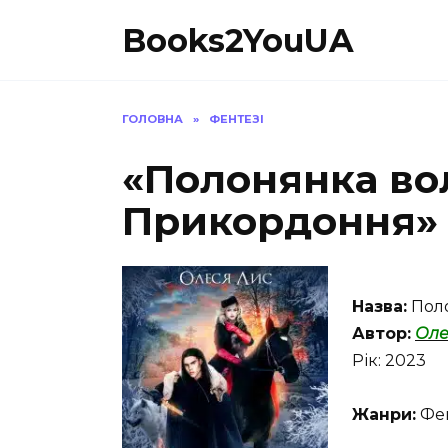
Перейти
Books2YouUA
до
вмісту
ГОЛОВНА
»
ФЕНТЕЗІ
«Полонянка во
Прикордоння» 
Назва:
Пол
Автор:
Оле
Рік: 2023
Жанри:
Фен