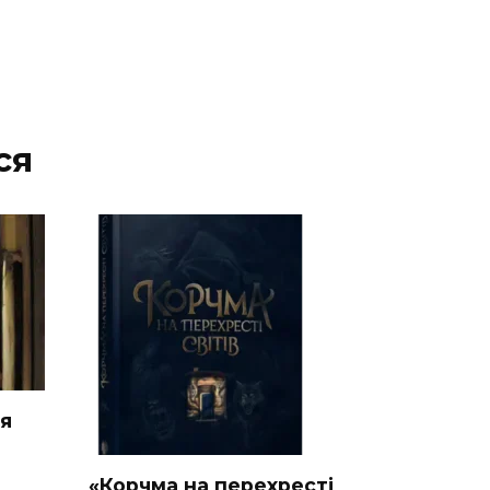
ся
ия
«Корчма на перехресті