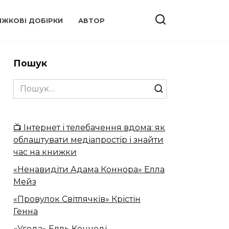
ИЖКОВІ ДОБІРКИ
АВТОР
Пошук
Search
for:
📺 Інтернет і телебачення вдома: як
облаштувати медіапростір і знайти
час на книжки
«Ненавидіти Адама Коннора» Елла
Мейз
«Провулок Світлячків» Крістін
Генна
«Угода» Елль Кеннеді