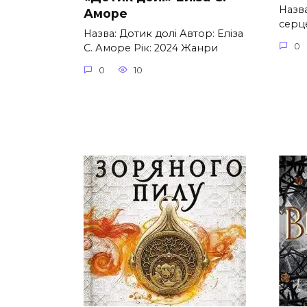
Назв
Аморе
серце
Назва: Дотик долі Автор: Еліза
0
С. Аморе Рік: 2024 Жанри
0
10