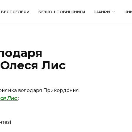
БЕСТСЕЛЕРИ
БЕЗКОШТОВНІ КНИГИ
ЖАНРИ
КН
лодаря
Олеся Лис
онянка володаря Прикордоння
ся Лис
;
тезі