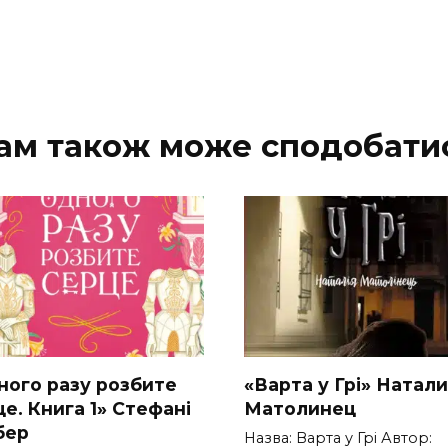
ам також може сподобати
ного разу розбите
«Варта у Грі» Натал
е. Книга 1» Стефані
Матолинец
бер
Назва: Варта у Грі Автор: