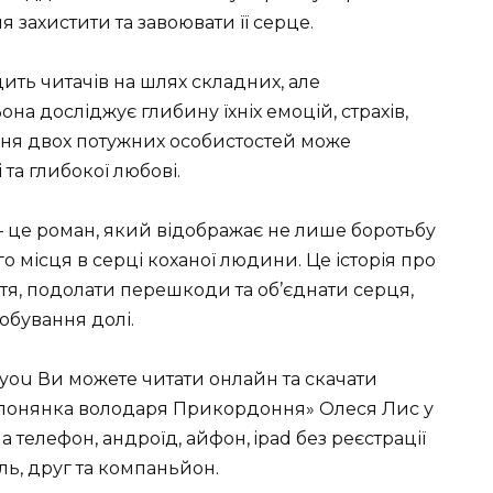
 захистити та завоювати її серце.
ить читачів на шлях складних, але
на досліджує глибину їхніх емоцій, страхів,
ення двох потужних особистостей може
та глибокої любові.
 це роман, який відображає не лише боротьбу
го місця в серці коханої людини. Це історія про
ття, подолати перешкоди та об’єднати серця,
обування долі.
you Ви можете читати онлайн та скачати
олонянка володаря Прикордоння» Олеся Лис у
 на телефон, андроїд, айфон, ipad без реєстрації
ль, друг та компаньйон.