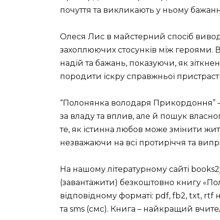
почуття та викликають у ньому бажання
Олеся Лис в майстерний спосіб вивод
захоплюючих стосунків між героями. Во
надій та бажань, показуючи, як зіткн
породити іскру справжньої пристрасті 
“Полонянка володаря Прикордоння” –
за владу та вплив, але й пошук власно
те, як істинна любов може змінити жи
незважаючи на всі протиріччя та випр
На нашому літературному сайті books2
(завантажити) безкоштовно книгу «П
відповідному форматі: pdf, fb2, txt, rtf
та sms (смс). Книга – найкращий вчите