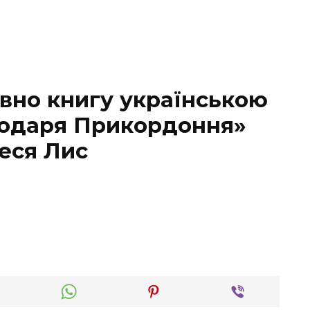
вно книгу українською
одаря Прикордоння»
еся Лис