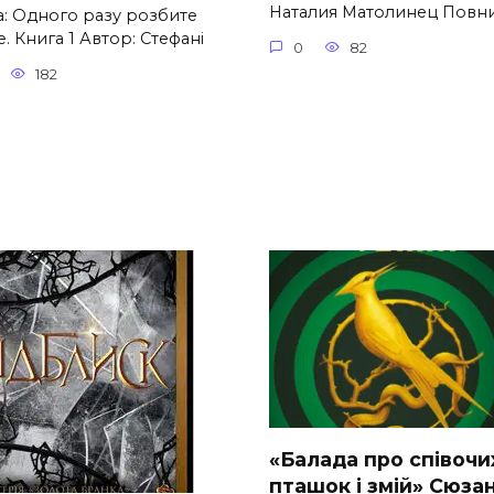
Наталия Матолинец Повн
а: Одного разу розбите
. Книга 1 Автор: Стефані
0
82
182
«Балада про співочи
пташок і змій» Сюза