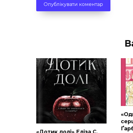
В
«Од
серц
Ґар
«Дотик долі» Еліза С.