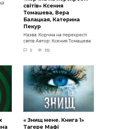
ий
світів» Ксения
Томашева, Вера
Балацкая, Катерина
Пекур
Назва: Корчма на перехресті
світів Автор: Ксения Томашева
0
312
х
« Знищ мене. Книга 1»
нна
Тагере Мафі