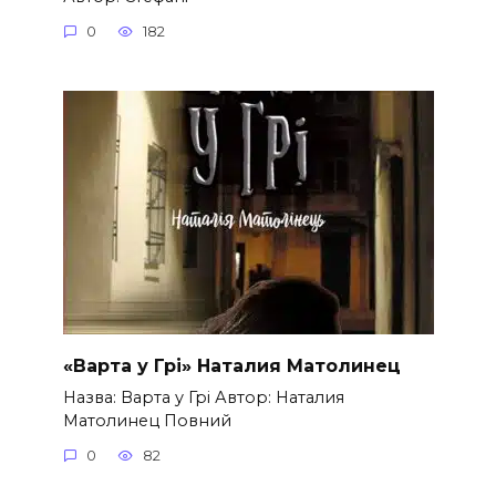
0
182
«Варта у Грі» Наталия Матолинец
Назва: Варта у Грі Автор: Наталия
Матолинец Повний
0
82