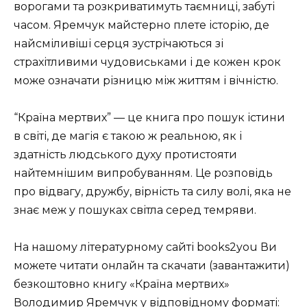
ворогами та розкриватимуть таємниці, забуті
часом. Яремчук майстерно плете історію, де
найсміливіші серця зустрічаються зі
страхітливими чудовиськами і де кожен крок
може означати різницю між життям і вічністю.
“Країна мертвих” — це книга про пошук істини
в світі, де магія є такою ж реальною, як і
здатність людського духу протистояти
найтемнішим випробуванням. Це розповідь
про відвагу, дружбу, вірність та силу волі, яка не
знає меж у пошуках світла серед темряви.
На нашому літературному сайті books2you Ви
можете читати онлайн та скачати (завантажити)
безкоштовно книгу «Країна мертвих»
Володимир Яремчук у відповідному форматі: