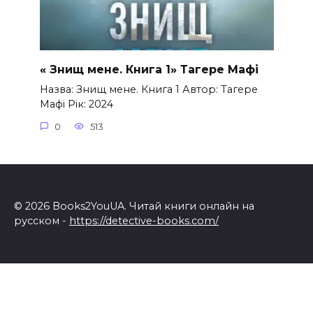
« Знищ мене. Книга 1» Тагере Мафі
Назва: Знищ мене. Книга 1 Автор: Тагере
Мафі Рік: 2024
0
513
© 2026 Books2YouUA. Читай книги онлайн на
русском -
https://detective-books.com/