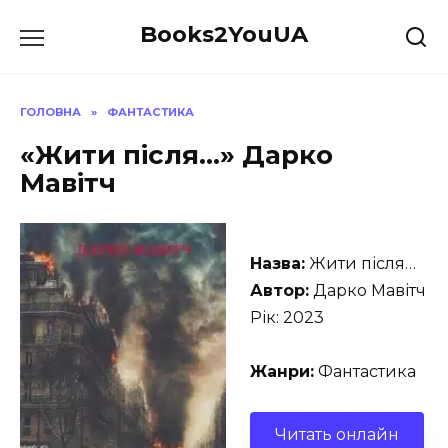
Перейти
Books2YouUA
до
вмісту
ГОЛОВНА
»
ФАНТАСТИКА
«Жити після…» Дарко
Мавітч
Назва:
Жити після…
Автор:
Дарко Мавітч
Рік: 2023
Жанри:
Фантастика
Читать онлайн