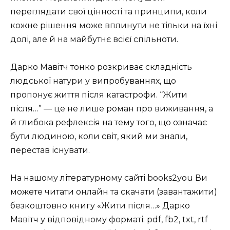
переглядати свої цінності та принципи, коли
кожне рішення може вплинути не тільки на їхні
долі, але й на майбутнє всієї спільноти.
Дарко Мавітч тонко розкриває складність
людської натури у випробуваннях, що
пропонує життя після катастрофи. “Жити
після…” — це не лише роман про виживання, а
й глибока рефлексія на тему того, що означає
бути людиною, коли світ, який ми знали,
перестав існувати.
На нашому літературному сайті books2you Ви
можете читати онлайн та скачати (завантажити)
безкоштовно книгу «Жити після…» Дарко
Мавітч у відповідному форматі: pdf, fb2, txt, rtf