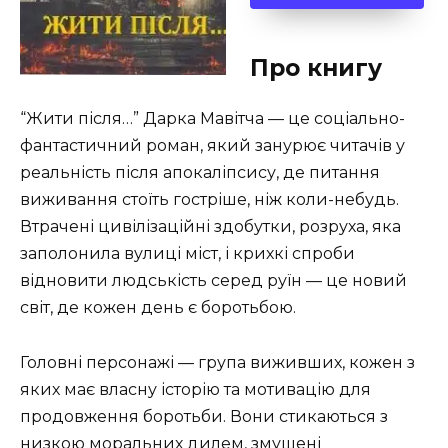
Про книгу
“Жити після…” Дарка Мавітча — це соціально-
фантастичний роман, який занурює читачів у
реальність після апокаліпсису, де питання
виживання стоїть гостріше, ніж коли-небудь.
Втрачені цивілізаційні здобутки, розруха, яка
заполонила вулиці міст, і крихкі спроби
відновити людськість серед руїн — це новий
світ, де кожен день є боротьбою.
Головні персонажі — група виживших, кожен з
яких має власну історію та мотивацію для
продовження боротьби. Вони стикаються з
низкою моральних дилем, змушені