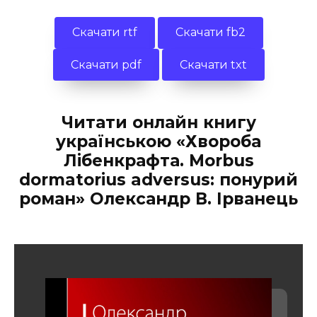
Скачати rtf
Скачати fb2
Скачати pdf
Скачати txt
Читати онлайн книгу
українською «Хвороба
Лібенкрафта. Morbus
dormatorius adversus: понурий
роман» Олександр В. Ірванець