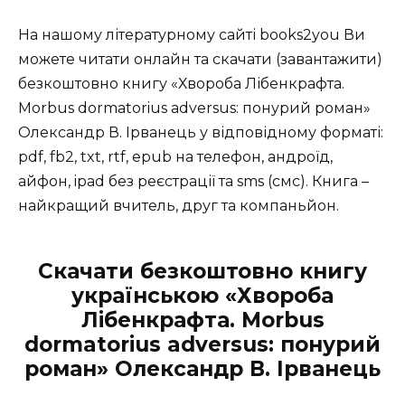
На нашому літературному сайті books2you Ви
можете читати онлайн та скачати (завантажити)
безкоштовно книгу «Хвороба Лібенкрафта.
Morbus dormatorius adversus: понурий роман»
Олександр В. Ірванець у відповідному форматі:
pdf, fb2, txt, rtf, epub на телефон, андроїд,
айфон, ipad без реєстрації та sms (смс). Книга –
найкращий вчитель, друг та компаньйон.
Скачати безкоштовно книгу
українською «Хвороба
Лібенкрафта. Morbus
dormatorius adversus: понурий
роман» Олександр В. Ірванець