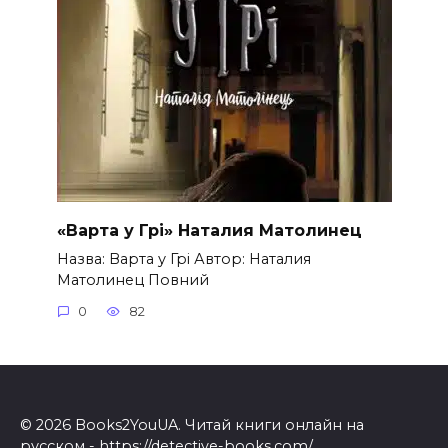
«Варта у Грі» Наталия Матолинец
Назва: Варта у Грі Автор: Наталия
Матолинец Повний
0
82
© 2026 Books2YouUA. Читай книги онлайн на
русском -
https://detective-books.com/