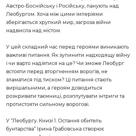
Австро-Боснійську і Російську, панують над
Леобургом. Хоча між цими імперіями
зберігається хрупкий мир, загроза війни
надвисла над містом.
У цей складний час перед героями виникають
важливі питання. Як зупинити надходящу війну
і чи варто надіятися на це? Чи зможе Леобург
встояти перед вторгненням ворогів, не
зламатися під тиском? Ці питання стають
вирішальними, а героям доводиться
розкривати таємниці, розплутувати інтриги та
протистояти сильному ворогові.
У “Леобургу. Книзі 1. Остання обитель
бунтарства” Ірина Грабовська створює