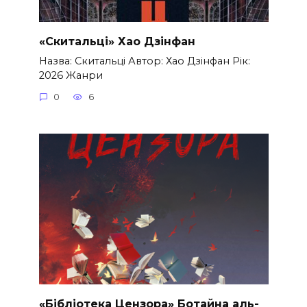
«Скитальці» Хао Дзінфан
Назва: Скитальці Автор: Хао Дзінфан Рік:
2026 Жанри
0
6
«Бібліотека Цензора» Ботайна аль-