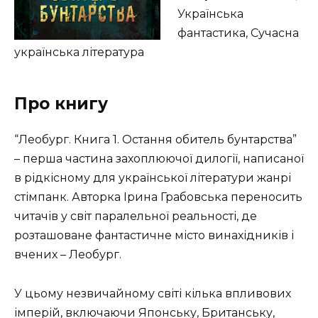
Українська
фантастика, Сучасна
українська література
Про книгу
“Леобург. Книга 1. Остання обитель бунтарства”
– перша частина захоплюючої дилогії, написаної
в рідкісному для української літератури жанрі
стімпанк. Авторка Ірина Грабовська переносить
читачів у світ паралельної реальності, де
розташоване фантастичне місто винахідників і
вчених – Леобург.
У цьому незвичайному світі кілька впливових
імперій, включаючи Японську, Британську,