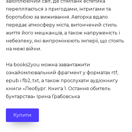
захоплюючий світ, де стімпанк естетика
переплітається з пригодами, інтригами та
боротьбою за виживання. Авторка вдало
передає атмосферу міста, витончений стиль
життя його мешканців, а також напруженість і
небезпеку, які випромінюють імперії, що стоять
на межі війни.
На books2you можна завантажити
ознайомлювальний фрагмент у форматах rtf,
epub і fb2, txt, а також прослухати аудіокнигу
книги «Леобург. Книга 1. Остання обитель
бунтарства» Ірина Грабовська
Купити