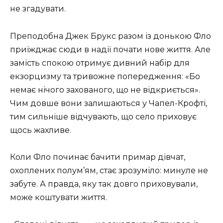
не згадувати.
Преподобна Джек Брукс разом із донькою Фло
приїжджає сюди в надії почати нове життя. Але
замість спокою отримує дивний набір для
екзорцизму та тривожне попередження: «Бо
немає нічого захованого, що не відкриється».
Чим довше вони залишаються у Чапел-Крофті,
тим сильніше відчувають, що село приховує
щось жахливе.
Коли Фло починає бачити примар дівчат,
охоплених полум’ям, стає зрозуміло: минуле не
забуте. А правда, яку так довго приховували,
може коштувати життя.