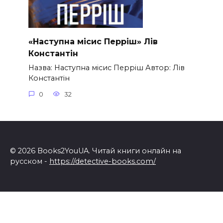
«Наступна місис Перріш» Лів
Константін
Назва: Наступна місис Перріш Автор: Лів
Константін
0
32
© 2026 Books2YouUA. Читай книги онлайн на
русском -
https://detective-books.com/