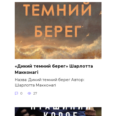
«Дикий темний берег» Шарлотта
Макконагі
Назва: Дикий темний берег Автор:
Шарлотта Макконагі
0
27