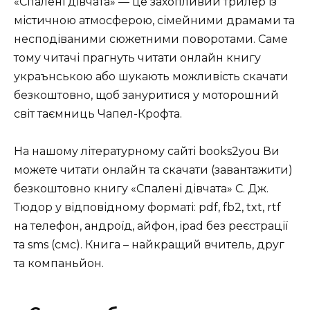
«Спалені дівчата» — це захопливий трилер із
містичною атмосферою, сімейними драмами та
несподіваними сюжетними поворотами. Саме
тому читачі прагнуть читати онлайн книгу
украънською або шукають можливість скачати
безкоштовно, щоб зануритися у моторошний
світ таємниць Чапел-Крофта.
На нашому літературному сайті books2you Ви
можете читати онлайн та скачати (завантажити)
безкоштовно книгу «Спалені дівчата» С. Дж.
Тюдор у відповідному форматі: pdf, fb2, txt, rtf
на телефон, андроїд, айфон, ipad без реєстрації
та sms (смс). Книга – найкращий вчитель, друг
та компаньйон.