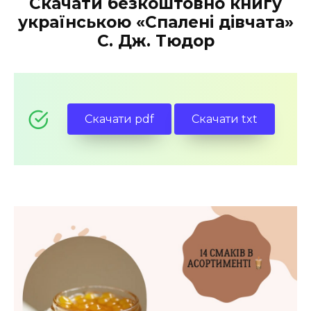
Скачати безкоштовно книгу
українською «Спалені дівчата»
С. Дж. Тюдор
Скачати pdf
Скачати txt