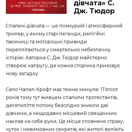
дівчата» С.
Дж. Тюдор
Спалені дівчата — це похмурий і атмосферний
трилер, у якому старі легенди, релігійні
таємниці та моторошні привиди
переплітаються у смертельно небезпечну
історію. Авторка С. Дж. Тюдор майстерно
створює напругу, де кожна сторінка приховує
нову загадку.
Село Чапел-Крофт має темне минуле. П’ятсот
років тому тут живцем спалили протестантів,
десятиліття потому безслідно зникли дві
дівчини, а нещодавно місцевий священник
наклав на себе руки. Це місце сповнене страху,
чуток і невимовних секретів, які жителі воліють