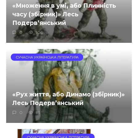
«Множення в умі, або Плинність
часу (збірник)» Лесь
Подерв’янський
0
106
СУЧАСНА УКРАЇНСЬКА ЛІТЕРАТУРА
«Рух життя, або Динамо (збірник)»
Лесь Подерв’янський
0
81
СУЧАСНА УКРАЇНСЬКА ЛІТЕРАТУРА