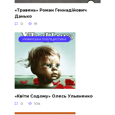
«Травень» Роман Геннадійович
Данько
0
91
УКРАЇНСЬКА ПУБЛІЦИСТИКА
«Квiти Содому» Олесь Ульяненко
0
104