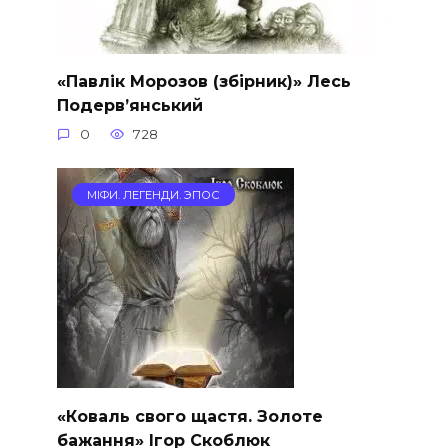
«Павлiк Морозов (збірник)» Лесь
Подерв’янський
0
728
МІФИ. ЛЕГЕНДИ. ЭПОС
«Коваль свого щастя. Золоте
бажання» Ігор Скоблюк