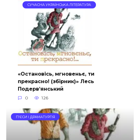
СУЧАСНА УКРАЇНСЬКА ЛІТЕРАТУРА
«Остановiсь, мгновеньє, ти
прекрасно! (збірник)» Лесь
Подерв’янський
0
126
П’ЄСИ І ДРАМАТУРГІЯ